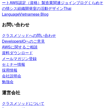
ート
AWS認定（資格）
製造業関連
ジョインブログ
くらめそ
の情シス
組織開発室の活動
デザイン
Thai
Language
Vietnamese Blog
お問い合わせ
クラスメソッドへの問い合わせ
DevelopersIOへのご意見
AWSに関するご相談
資料ダウンロード
メールマガジン登録
セミナー情報
採用情報
会社説明会
勉強会
運営会社
クラスメソッドについて