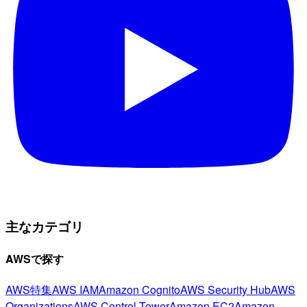
主なカテゴリ
AWSで探す
AWS特集
AWS IAM
Amazon Cognito
AWS Security Hub
AWS
Organizations
AWS Control Tower
Amazon EC2
Amazon