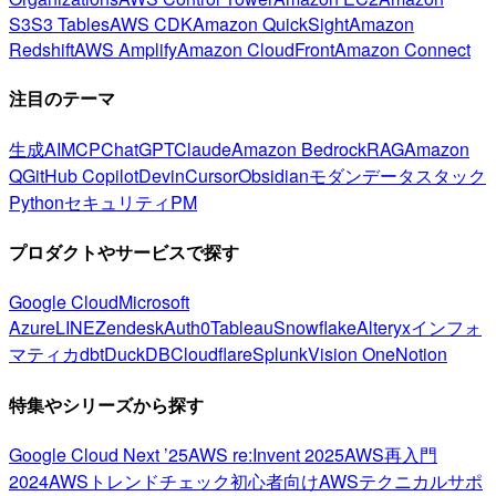
S3
S3 Tables
AWS CDK
Amazon QuickSight
Amazon
Redshift
AWS Amplify
Amazon CloudFront
Amazon Connect
注目のテーマ
生成AI
MCP
ChatGPT
Claude
Amazon Bedrock
RAG
Amazon
Q
GitHub Copilot
Devin
Cursor
Obsidian
モダンデータスタック
Python
セキュリティ
PM
プロダクトやサービスで探す
Google Cloud
Microsoft
Azure
LINE
Zendesk
Auth0
Tableau
Snowflake
Alteryx
インフォ
マティカ
dbt
DuckDB
Cloudflare
Splunk
Vision One
Notion
特集やシリーズから探す
Google Cloud Next ’25
AWS re:Invent 2025
AWS再入門
2024
AWSトレンドチェック
初心者向け
AWSテクニカルサポ