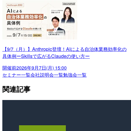
【9/7（月）】Anthropic登壇！AIによる自治体業務効率化の
具体例ーSkillsで広がるClaudeの使い方ー
開催前
2026年9月7日(月) 15:00
セミナー一覧
会社説明会一覧
勉強会一覧
関連記事