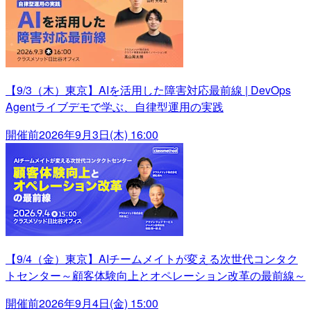
【9/3（木）東京】AIを活用した障害対応最前線 | DevOps
Agentライブデモで学ぶ、自律型運用の実践
開催前
2026年9月3日(木) 16:00
【9/4（金）東京】AIチームメイトが変える次世代コンタク
トセンター～顧客体験向上とオペレーション改革の最前線～
開催前
2026年9月4日(金) 15:00