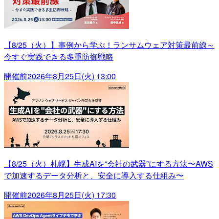
【8/25（火）】事例から学ぶ！ランサムウェア対策最前線～
今すぐ実践できる多重防御戦略
開催前
2026年8月25日(火) 13:00
【8/25（火）札幌】生成AIを“会社の武器”にする方法〜AWS
で加速するデータ分析と、安全に導入する仕組み〜
開催前
2026年8月25日(火) 17:30