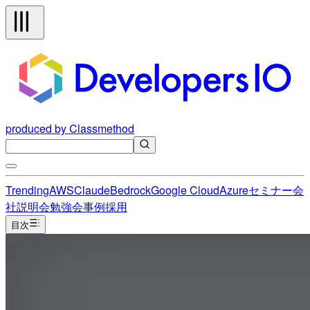
produced by Classmethod
Trending
AWS
Claude
Bedrock
Google Cloud
Azure
セミナー
会
社説明会
勉強会
事例
採用
目次