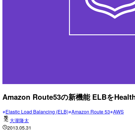
Amazon Route53の新機能 ELBをHe
Elastic Load Balancing (ELB)
Amazon Route 53
AWS
大瀧隆太
2013.05.31