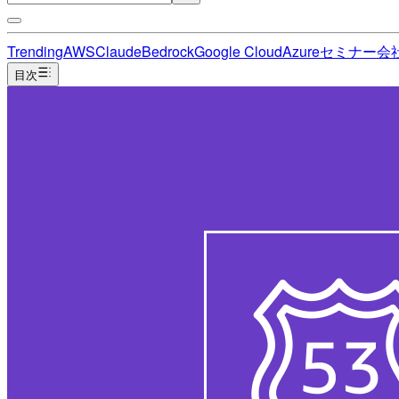
Trending
AWS
Claude
Bedrock
Google Cloud
Azure
セミナー
会
目次