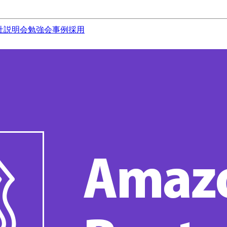
社説明会
勉強会
事例
採用