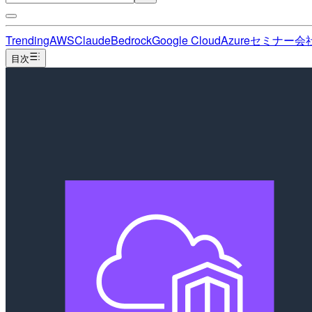
Trending
AWS
Claude
Bedrock
Google Cloud
Azure
セミナー
会
目次