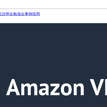
社説明会
勉強会
事例
採用