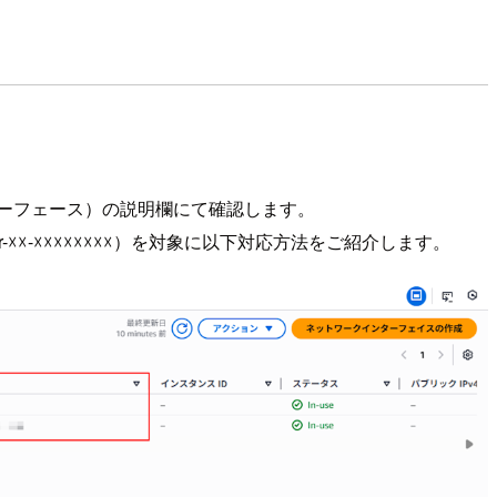
ンターフェース）の説明欄にて確認します。
rslvr-☓☓-☓☓☓☓☓☓☓☓）を対象に以下対応方法をご紹介します。