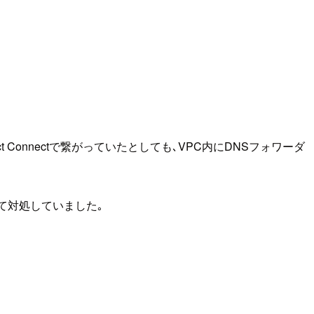
ct Connectで繋がっていたとしても､VPC内にDNSフォワーダ
を使って対処していました｡