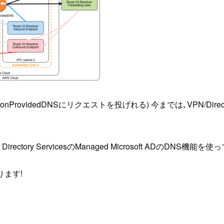
rovidedDNSにリクエストを投げれる) 今までは､VPN/Dire
tory ServicesのManaged Microsoft ADのDNS機能
ります!