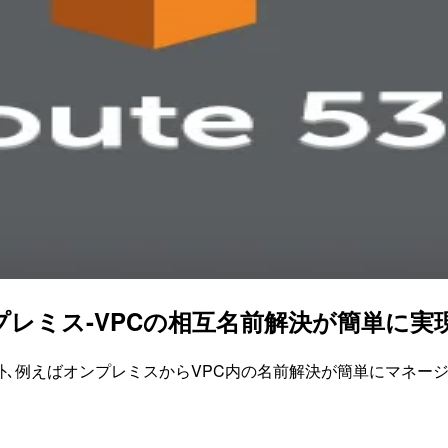
 オンプレミス-VPCの相互名前解決が簡単
VPC外､例えばオンプレミスからVPC内の名前解決が簡単にマネージドサー