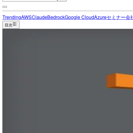
Trending
AWS
Claude
Bedrock
Google Cloud
Azure
セミナー
会
目次