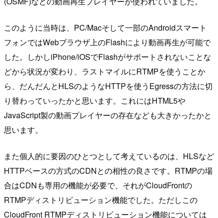
(OSMF)などの動画再生プレイヤーが使われていました。
このように当時は、PC/Macそして一部のAndroidスマート
フォンではWebブラウザ上のFlashにより動画再生が可能で
した。しかしiPhone/iOSでFlashがサポートされないことな
どから状況が変わり、ラストマイルにRTMPを使うことか
ら、だんだんとHLSのようなHTTPを使うEgressの方法に切
り替わっていったかと思います。これにはHTML5や
JavaScript製の動画プレイヤーの存在なども大きかったかと
思います。
また個人的に要因のひとつとして考えているのは、HLSなど
HTTPベースの方式のCDNとの相性の良さです。RTMPの場
合はCDNも専用の機能が必要で、それがCloudFrontの
RTMPディストリビューション機能でした。ただしこの
CloudFront RTMPディストリビューション機能については