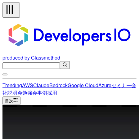
produced by Classmethod
Trending
AWS
Claude
Bedrock
Google Cloud
Azure
セミナー
会
社説明会
勉強会
事例
採用
目次