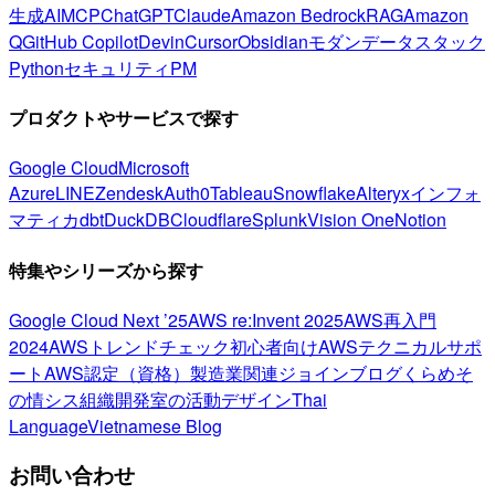
生成AI
MCP
ChatGPT
Claude
Amazon Bedrock
RAG
Amazon
Q
GitHub Copilot
Devin
Cursor
Obsidian
モダンデータスタック
Python
セキュリティ
PM
プロダクトやサービスで探す
Google Cloud
Microsoft
Azure
LINE
Zendesk
Auth0
Tableau
Snowflake
Alteryx
インフォ
マティカ
dbt
DuckDB
Cloudflare
Splunk
Vision One
Notion
特集やシリーズから探す
Google Cloud Next ’25
AWS re:Invent 2025
AWS再入門
2024
AWSトレンドチェック
初心者向け
AWSテクニカルサポ
ート
AWS認定（資格）
製造業関連
ジョインブログ
くらめそ
の情シス
組織開発室の活動
デザイン
Thai
Language
Vietnamese Blog
お問い合わせ