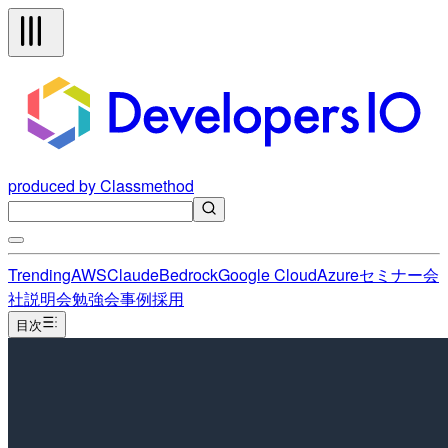
produced by Classmethod
Trending
AWS
Claude
Bedrock
Google Cloud
Azure
セミナー
会
社説明会
勉強会
事例
採用
目次