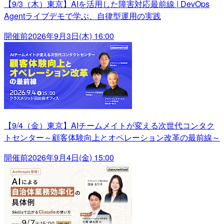
【9/3（木）東京】AIを活用した障害対応最前線 | DevOps
Agentライブデモで学ぶ、自律型運用の実践
開催前
2026年9月3日(木) 16:00
【9/4（金）東京】AIチームメイトが変える次世代コンタク
トセンター～顧客体験向上とオペレーション改革の最前線～
開催前
2026年9月4日(金) 15:00