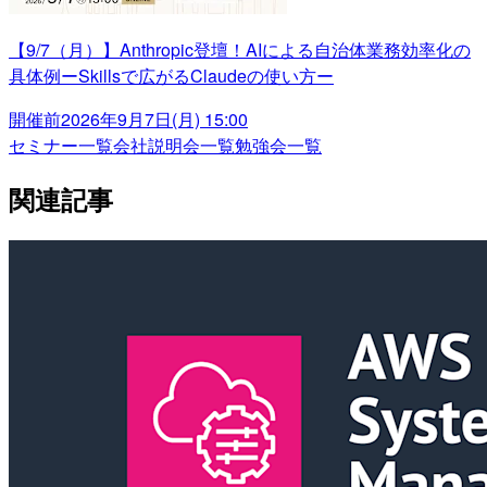
【9/7（月）】Anthropic登壇！AIによる自治体業務効率化の
具体例ーSkillsで広がるClaudeの使い方ー
開催前
2026年9月7日(月) 15:00
セミナー一覧
会社説明会一覧
勉強会一覧
関連記事