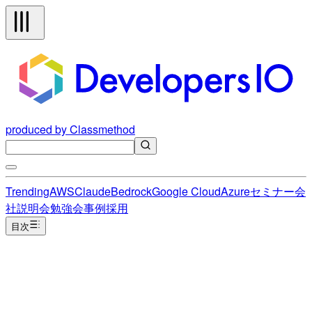
produced by Classmethod
Trending
AWS
Claude
Bedrock
Google Cloud
Azure
セミナー
会
社説明会
勉強会
事例
採用
目次