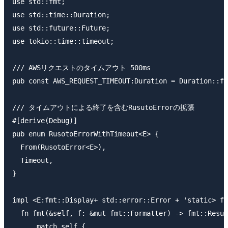
use std::fmt;

use std::time::Duration;

use std::future::Future;

use tokio::time::timeout;

/// AWSリクエストのタイムアウト 500ms

pub const AWS_REQUEST_TIMEOUT:Duration = Duration::fr
/// タイムアウトによる終了を含むRusutoErrorの拡張

#[derive(Debug)]

pub enum RusotoErrorWithTimeout<E> {

  From(RusotoError<E>),

  Timeout,

}

impl <E:fmt::Display+ std::error::Error + 'static> fm
  fn fmt(&self, f: &mut fmt::Formatter) -> fmt::Resul
      match self {
