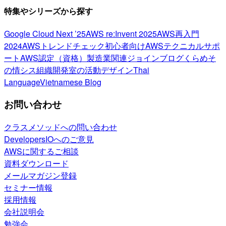
特集やシリーズから探す
Google Cloud Next ’25
AWS re:Invent 2025
AWS再入門
2024
AWSトレンドチェック
初心者向け
AWSテクニカルサポ
ート
AWS認定（資格）
製造業関連
ジョインブログ
くらめそ
の情シス
組織開発室の活動
デザイン
Thai
Language
Vietnamese Blog
お問い合わせ
クラスメソッドへの問い合わせ
DevelopersIOへのご意見
AWSに関するご相談
資料ダウンロード
メールマガジン登録
セミナー情報
採用情報
会社説明会
勉強会