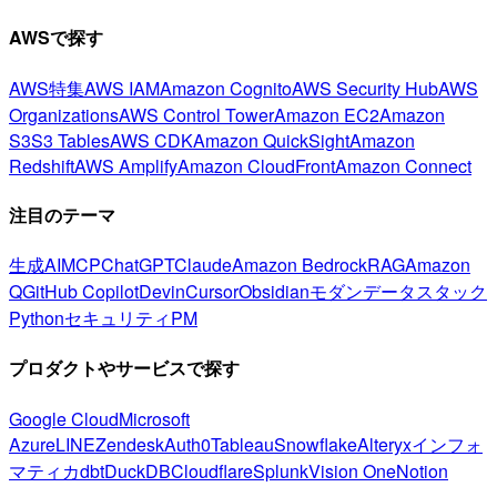
AWSで探す
AWS特集
AWS IAM
Amazon Cognito
AWS Security Hub
AWS
Organizations
AWS Control Tower
Amazon EC2
Amazon
S3
S3 Tables
AWS CDK
Amazon QuickSight
Amazon
Redshift
AWS Amplify
Amazon CloudFront
Amazon Connect
注目のテーマ
生成AI
MCP
ChatGPT
Claude
Amazon Bedrock
RAG
Amazon
Q
GitHub Copilot
Devin
Cursor
Obsidian
モダンデータスタック
Python
セキュリティ
PM
プロダクトやサービスで探す
Google Cloud
Microsoft
Azure
LINE
Zendesk
Auth0
Tableau
Snowflake
Alteryx
インフォ
マティカ
dbt
DuckDB
Cloudflare
Splunk
Vision One
Notion