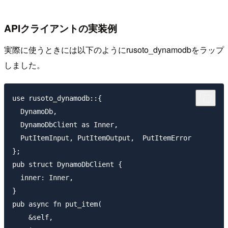
APIクライアントの実装例
実際に使うときには以下のようにrusoto_dynamodbをラップ
しました。
use rusoto_dynamodb::{

  DynamoDb,

  DynamoDbClient as Inner, 

  PutItemInput, PutItemOutput,  PutItemError

};

pub struct DynamoDbClient {

  inner: Inner,

}

pub async fn put_item(

    &self,
