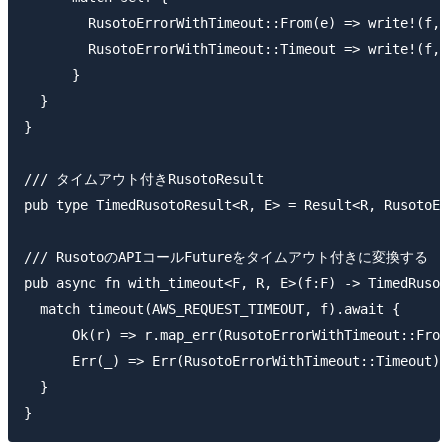
        RusotoErrorWithTimeout::From(e) => write!(f, 
        RusotoErrorWithTimeout::Timeout => write!(f, 
      }

  }

}

/// タイムアウト付きRusotoResult

pub type TimedRusotoResult<R, E> = Result<R, RusotoEr
/// RusotoのAPIコールFutureをタイムアウト付きに変換する

pub async fn with_timeout<F, R, E>(f:F) -> TimedRusot
  match timeout(AWS_REQUEST_TIMEOUT, f).await {

      Ok(r) => r.map_err(RusotoErrorWithTimeout::From
      Err(_) => Err(RusotoErrorWithTimeout::Timeout),

  }
