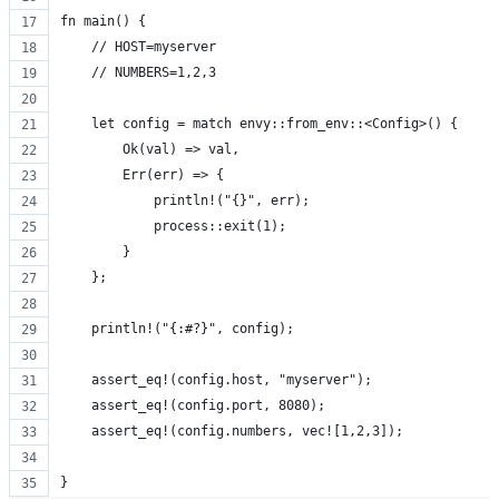
fn main() {
    // HOST=myserver
    // NUMBERS=1,2,3
    let config = match envy::from_env::<Config>() {
        Ok(val) => val,
        Err(err) => {
            println!("{}", err);
            process::exit(1);
        }
    };
    println!("{:#?}", config);
    assert_eq!(config.host, "myserver");
    assert_eq!(config.port, 8080);
    assert_eq!(config.numbers, vec![1,2,3]);
}