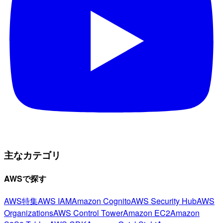
主なカテゴリ
AWSで探す
AWS特集
AWS IAM
Amazon Cognito
AWS Security Hub
AWS
Organizations
AWS Control Tower
Amazon EC2
Amazon