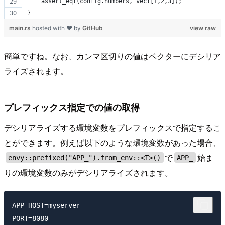
    assert_eq!(config.numbers, vec![1,2,3]);
}
main.rs
hosted with ❤ by
GitHub
view raw
簡単ですね。なお、カンマ区切りの値はベクターにデシリア
ライズされます。
プレフィックス指定での値の取得
デシリアライズする環境変数をプレフィックスで指定するこ
とができます。例えば以下のような環境変数があった場合、
で
始ま
envy::prefixed("APP_").from_env::<T>()
APP_
りの環境変数のみがデシリアライズされます。
APP_HOST=myserver

PORT=8080
