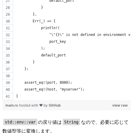
                default_port
            }
        },
        Err(_) => {
            println!(
                "\"{}\" is not defined in environment va
                port_key
            );
            default_port
        }
    };
    assert_eq!(port, 8080);
    assert_eq!(host, "myserver");
}
main.rs
hosted with ❤ by
GitHub
view raw
の戻り値は
なので、必要に応じて
std::env::var
String
数値型等に変換します。