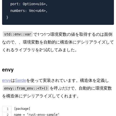
  port: Option<u16>,

  numbers: Vec<u64>,

で1つ1つ環境変数の値を取得するのは面倒
std::env::var
なので、、環境変数を自動的に構造体にデシリアライズして
くれるライブラリを2つ試してみました。
envy
envy
は
Serde
を使って実装されています。構造体を定義し
を呼ぶだけで、自動的に環境変数
envy::from_env::<T>()
を構造体にデシリアライズしてくれます。
[package]
name = "rust-envy-sample"