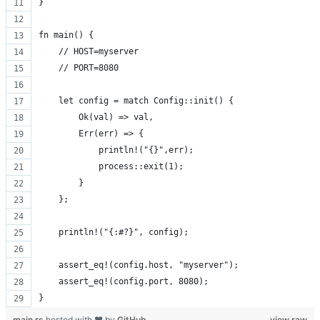
}
fn main() {
    // HOST=myserver
    // PORT=8080
    let config = match Config::init() {
        Ok(val) => val,
        Err(err) => {
            println!("{}",err);
            process::exit(1);
        }
    };
    println!("{:#?}", config);
    assert_eq!(config.host, "myserver");
    assert_eq!(config.port, 8080);
}
main.rs
hosted with ❤ by
GitHub
view raw