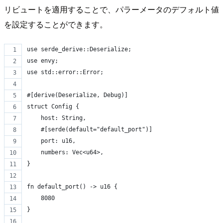
リビュートを適用することで、パラーメータのデフォルト値
を設定することができます。
use serde_derive::Deserialize;
use envy;
use std::error::Error;
#[derive(Deserialize, Debug)]
struct Config {
    host: String,
    #[serde(default="default_port")]
    port: u16,
    numbers: Vec<u64>,
}
fn default_port() -> u16 {
    8080
}