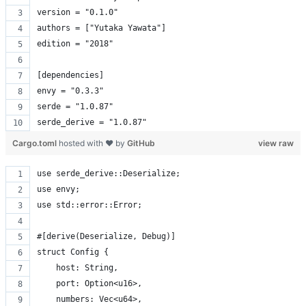
version = "0.1.0"
authors = ["Yutaka Yawata"]
edition = "2018"
[dependencies]
envy = "0.3.3"
serde = "1.0.87"
serde_derive = "1.0.87"
Cargo.toml
hosted with ❤ by
GitHub
view raw
use serde_derive::Deserialize;
use envy;
use std::error::Error;
#[derive(Deserialize, Debug)]
struct Config {
    host: String,
    port: Option<u16>,
    numbers: Vec<u64>,