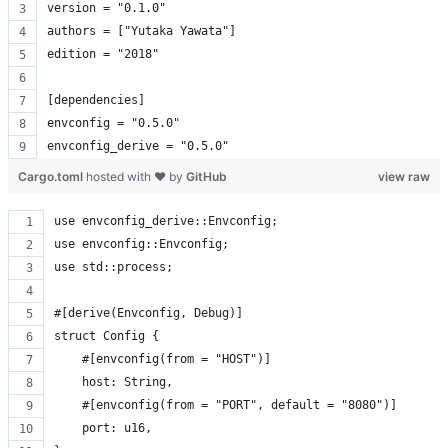
version = "0.1.0"
authors = ["Yutaka Yawata"]
edition = "2018"
[dependencies]
envconfig = "0.5.0"
envconfig_derive = "0.5.0"
Cargo.toml
hosted with ❤ by
GitHub
view raw
use envconfig_derive::Envconfig;
use envconfig::Envconfig;
use std::process;
#[derive(Envconfig, Debug)]
struct Config {
    #[envconfig(from = "HOST")]
    host: String,
    #[envconfig(from = "PORT", default = "8080")]
    port: u16,