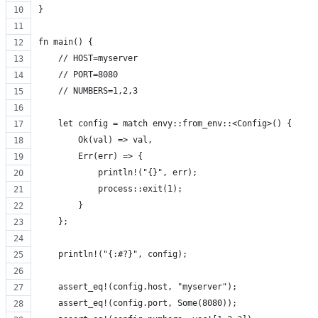
}
fn main() {
    // HOST=myserver
    // PORT=8080
    // NUMBERS=1,2,3
    let config = match envy::from_env::<Config>() {
        Ok(val) => val,
        Err(err) => {
            println!("{}", err);
            process::exit(1);
        }
    };
    println!("{:#?}", config);
    assert_eq!(config.host, "myserver");
    assert_eq!(config.port, Some(8080));