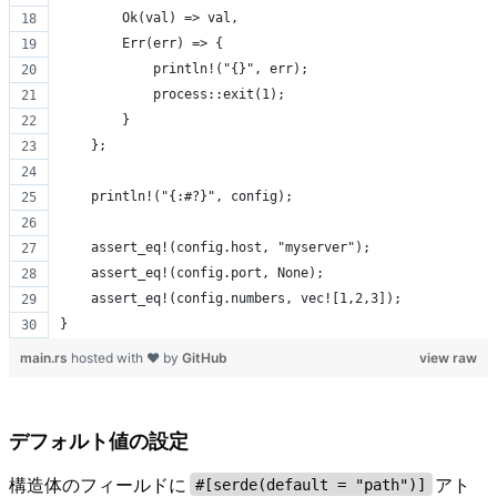
        Ok(val) => val,
        Err(err) => {
            println!("{}", err);
            process::exit(1);
        }
    };
    println!("{:#?}", config);
    assert_eq!(config.host, "myserver");
    assert_eq!(config.port, None);
    assert_eq!(config.numbers, vec![1,2,3]);
}
main.rs
hosted with ❤ by
GitHub
view raw
デフォルト値の設定
構造体のフィールドに
アト
#[serde(default = "path")]