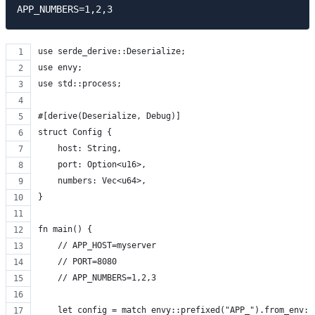
use serde_derive::Deserialize;
use envy;
use std::process;
#[derive(Deserialize, Debug)]
struct Config {
    host: String,
    port: Option<u16>,
    numbers: Vec<u64>,
}
fn main() {
    // APP_HOST=myserver
    // PORT=8080
    // APP_NUMBERS=1,2,3
    let config = match envy::prefixed("APP_").from_env::