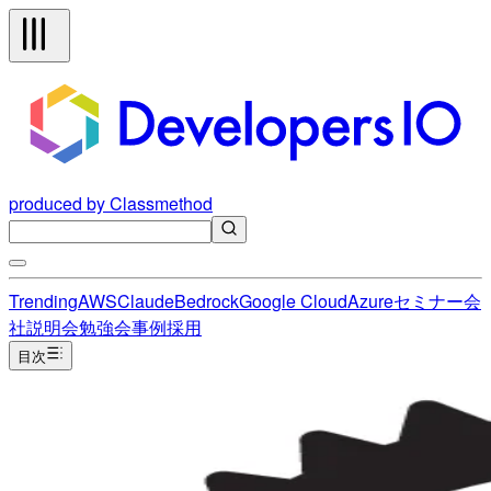
produced by Classmethod
Trending
AWS
Claude
Bedrock
Google Cloud
Azure
セミナー
会
社説明会
勉強会
事例
採用
目次