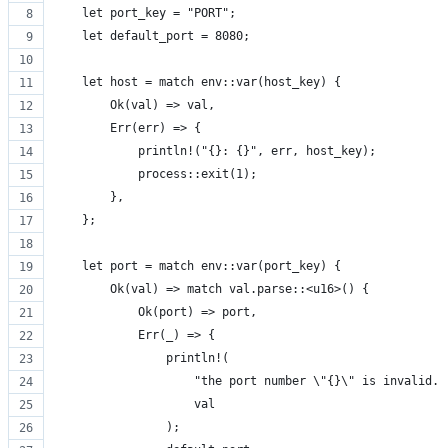
    let port_key = "PORT";
    let default_port = 8080;
    let host = match env::var(host_key) {
        Ok(val) => val,
        Err(err) => {
            println!("{}: {}", err, host_key);
            process::exit(1);
        },
    };
    let port = match env::var(port_key) {
        Ok(val) => match val.parse::<u16>() {
            Ok(port) => port,
            Err(_) => {
                println!(
                    "the port number \"{}\" is invalid. 
                    val
                );