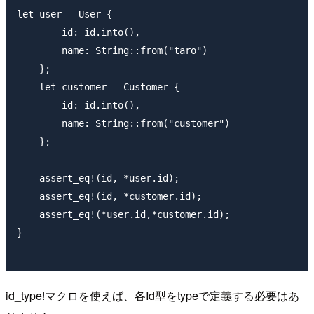
let user = User { 

        id: id.into(), 

        name: String::from("taro")

    };

    let customer = Customer { 

        id: id.into(), 

        name: String::from("customer")

    };

    assert_eq!(id, *user.id);

    assert_eq!(id, *customer.id);

    assert_eq!(*user.id,*customer.id);

}

id_type!マクロを使えば、各Id型をtypeで定義する必要はあ