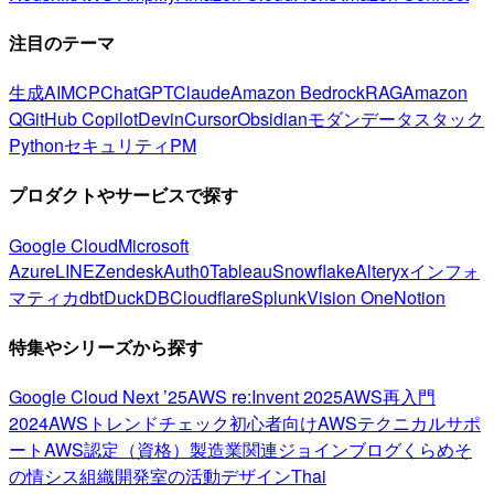
注目のテーマ
生成AI
MCP
ChatGPT
Claude
Amazon Bedrock
RAG
Amazon
Q
GitHub Copilot
Devin
Cursor
Obsidian
モダンデータスタック
Python
セキュリティ
PM
プロダクトやサービスで探す
Google Cloud
Microsoft
Azure
LINE
Zendesk
Auth0
Tableau
Snowflake
Alteryx
インフォ
マティカ
dbt
DuckDB
Cloudflare
Splunk
Vision One
Notion
特集やシリーズから探す
Google Cloud Next ’25
AWS re:Invent 2025
AWS再入門
2024
AWSトレンドチェック
初心者向け
AWSテクニカルサポ
ート
AWS認定（資格）
製造業関連
ジョインブログ
くらめそ
の情シス
組織開発室の活動
デザイン
Thai