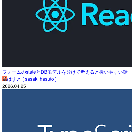
フォームのstateとDBモデルを分けて考えると扱いやすい話
はすと ( sasaki hasuto )
2026.04.25