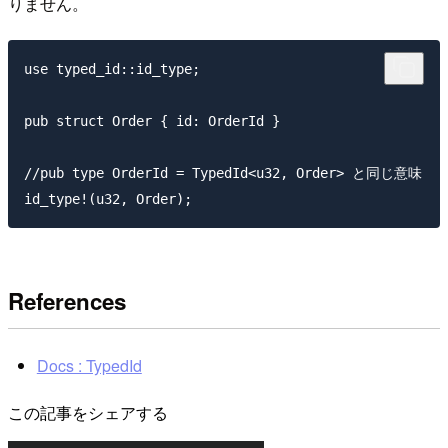
りません。
use typed_id::id_type;

pub struct Order { id: OrderId }

//pub type OrderId = TypedId<u32, Order> と同じ意味

References
Docs : TypedId
この記事をシェアする