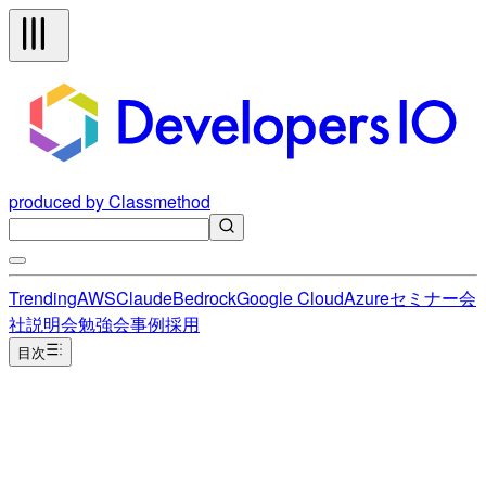
produced by Classmethod
Trending
AWS
Claude
Bedrock
Google Cloud
Azure
セミナー
会
社説明会
勉強会
事例
採用
目次