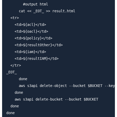
        #output html 

      cat << _EOT_ >> result.html

  <tr>

    <td>${acl}</td>

    <td>${oacl}</td>

    <td>${policy}</td>

    <td>${resultOther}</td>

    <td>${iam}</td>

    <td>${resultIAM}</td>

  </tr>

_EOT_

      done

      aws s3api delete-object --bucket $BUCKET --key 
    done

    aws s3api delete-bucket --bucket $BUCKET

  done

done
