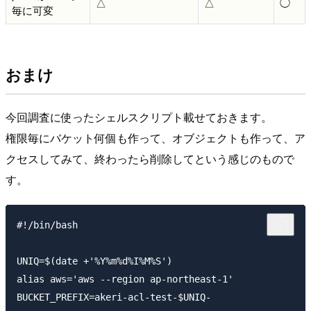
△
△
◯
毎に可変
おまけ
今回調査に使ったシェルスクリプト載せておきます。
権限毎にバケット何個も作って、オブジェクトも作って、ア
クセスしてみて、終わったら削除してという感じのもので
す。
#!/bin/bash

UNIQ=$(date +'%Y%m%d%I%M%S')

alias aws='aws --region ap-northeast-1'

BUCKET_PREFIX=akeri-acl-test-$UNIQ-
