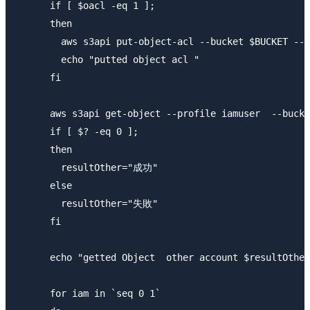
      if [ $oacl -eq 1 ];

      then

        aws s3api put-object-acl --bucket $BUCKET --k
        echo "putted object acl "

      fi

      aws s3api get-object --profile iamuser  --bucke
      if [ $? -eq 0 ];

      then

        resultOther="成功"

      else

        resultOther="失敗"

      fi

      echo "getted Object  other account $resultOther
      for iam in `seq 0 1`
