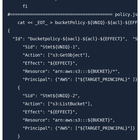
      fi

#========================================= policy.jso
    cat << _EOT_ > bucketPolicy-${UNIQ}-${acl}-${EFFE
{

  "Id": "bucketpolicy-${oacl}-${acl}-${EFFECT}",  "St
      "Sid": "Stmt${UNIQ}-1",

      "Action": ["s3:GetObject"],

      "Effect": "${EFFECT}",

      "Resource": "arn:aws:s3:::${BUCKET}/*",

      "Principal": {"AWS": ["${TARGET_PRINCIPAL}" ]}}
    {

      "Sid": "Stmt${UNIQ}-2",

      "Action": ["s3:ListBucket"],

      "Effect": "${EFFECT}",

      "Resource": "arn:aws:s3:::${BUCKET}",

      "Principal": {"AWS": ["${TARGET_PRINCIPAL}"]}

    }
