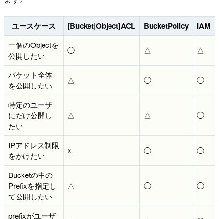
ユースケース
[Bucket|Object]ACL
BucketPolicy
IAM
一個のObjectを
◯
△
△
公開したい
バケット全体
△
◯
◯
を公開したい
特定のユーザ
にだけ公開し
△
△
◯
たい
IPアドレス制限
☓
◯
◯
をかけたい
Bucketの中の
Prefixを指定し
△
◯
◯
て公開したい
prefixがユーザ