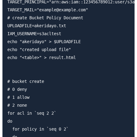
TARGET_PRINCIPAL="arn:aws:iam::123456789012:user/s3ac
TARGET_MAIL="example@example.com"

# create Bucket Policy Document

UPLOADFILE=akeridayo.txt

IAM_USERNAME=s3acltest

echo "akeridayo" > $UPLOADFILE

echo "created upload file"

echo "<table>" > result.html

# bucket create

# 0 deny

# 1 allow

# 2 none

for acl in `seq 2 2`

do

  for policy in `seq 0 2`

  do
