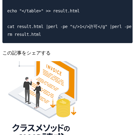
echo "</table>" >> result.html

cat result.html |perl -pe "s/>1</>許可</g" |perl -pe
この記事をシェアする