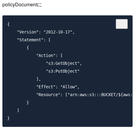
policyDocumentに
{

    "Version": "2012-10-17",

    "Statement": [

        {

            "Action": [

                "s3:GetObject",

                "s3:PutObject"

            ],

            "Effect": "Allow",

            "Resource": ["arn:aws:s3:::BUCKET/${aws:u
        }

    ]
