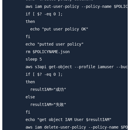
        aws iam put-user-policy --policy-name $POLICY
        if [ $? -eq 0 ];

        then

          echo "put user policy OK"

        fi

        echo "putted user policy"

        rm $POLICYNAME.json

        sleep 5

        aws s3api get-object --profile iamuser --buck
        if [ $? -eq 0 ];

        then

          resultIAM="成功"

        else

          resultIAM="失敗"

        fi

        echo "get object IAM User $resultIAM"

        aws iam delete-user-policy --policy-name $POL