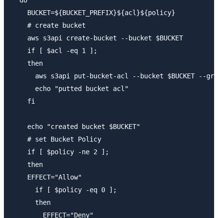
    BUCKET=${BUCKET_PREFIX}${acl}${policy}

    # create bucket

    aws s3api create-bucket --bucket $BUCKET

    if [ $acl -eq 1 ];

    then

      aws s3api put-bucket-acl --bucket $BUCKET --gra
      echo "putted bucket acl"

    fi

    echo "created bucket $BUCKET"   

    # set Bucket Policy

    if [ $policy -ne 2 ];

    then

    EFFECT="Allow"

      if [ $policy -eq 0 ];

      then

        EFFECT="Deny"
