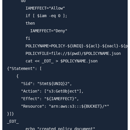
      do

        IAMEFFECT="Allow"

        if [ $iam -eq 0 ];

        then

          IAMEFFECT="Deny"

        fi

        POLICYNAME=POLICY-${UNIQ}-${acl}-${oacl}-${po
        POLICYFILE=file://$(pwd)/$POLICYNAME.json

        cat << _EOT_ > $POLICYNAME.json

{"Statement": [

    {

      "Sid": "Stmt${UNIQ}2",

      "Action": ["s3:GetObject"],

      "Effect": "${IAMEFFECT}",

      "Resource": "arn:aws:s3:::${BUCKET}/*"

}]}

_EOT_

        echo "created policy document"
