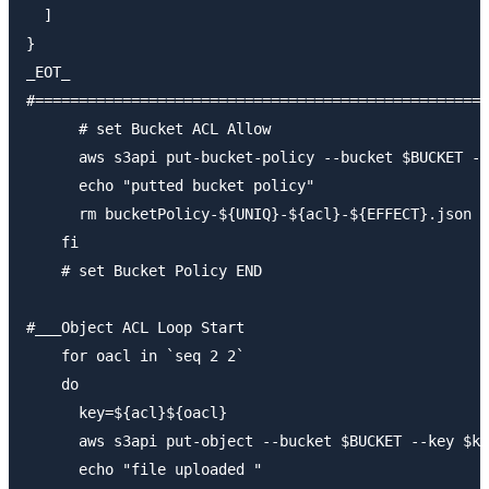
  ]

} 

_EOT_

#====================================================
      # set Bucket ACL Allow

      aws s3api put-bucket-policy --bucket $BUCKET --
      echo "putted bucket policy"

      rm bucketPolicy-${UNIQ}-${acl}-${EFFECT}.json

    fi

    # set Bucket Policy END

#___Object ACL Loop Start

    for oacl in `seq 2 2`

    do

      key=${acl}${oacl}

      aws s3api put-object --bucket $BUCKET --key $ke
      echo "file uploaded "
