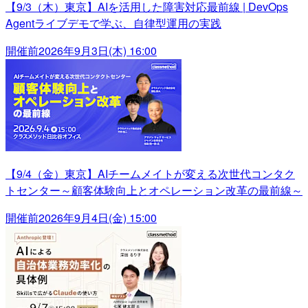
【9/3（木）東京】AIを活用した障害対応最前線 | DevOps
Agentライブデモで学ぶ、自律型運用の実践
開催前
2026年9月3日(木) 16:00
【9/4（金）東京】AIチームメイトが変える次世代コンタク
トセンター～顧客体験向上とオペレーション改革の最前線～
開催前
2026年9月4日(金) 15:00