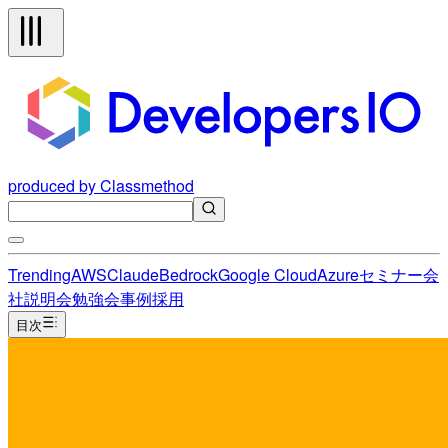
produced by Classmethod
Trending
AWS
Claude
Bedrock
Google Cloud
Azure
セミナー
会
社説明会
勉強会
事例
採用
目次