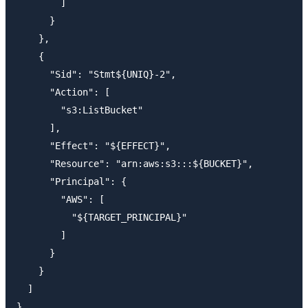
        ]

      }

    },

    {

      "Sid": "Stmt${UNIQ}-2",

      "Action": [

        "s3:ListBucket"

      ],

      "Effect": "${EFFECT}",

      "Resource": "arn:aws:s3:::${BUCKET}",

      "Principal": {

        "AWS": [

          "${TARGET_PRINCIPAL}"

        ]

      }

    }

  ]
