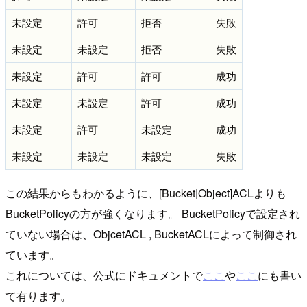
未設定
許可
拒否
失敗
未設定
未設定
拒否
失敗
未設定
許可
許可
成功
未設定
未設定
許可
成功
未設定
許可
未設定
成功
未設定
未設定
未設定
失敗
この結果からもわかるように、[Bucket|Object]ACLよりも
BucketPolicyの方が強くなります。 BucketPolicyで設定され
ていない場合は、ObjcetACL , BucketACLによって制御され
ています。
これについては、公式にドキュメントで
ここ
や
ここ
にも書い
て有ります。