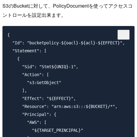
S3のBucketに対して、PolicyDocumentを使ってアクセスコ
ントロールを設定出来ます。
{

  "Id": "bucketpolicy-${oacl}-${acl}-${EFFECT}",

  "Statement": [

    {

      "Sid": "Stmt${UNIQ}-1",

      "Action": [

        "s3:GetObject"

      ],

      "Effect": "${EFFECT}",

      "Resource": "arn:aws:s3:::${BUCKET}/*",

      "Principal": {

        "AWS": [

          "${TARGET_PRINCIPAL}"
