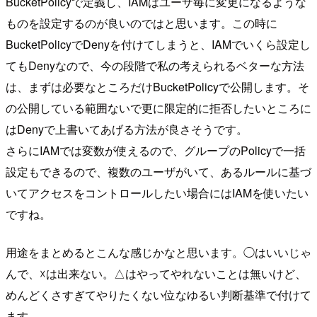
BucketPolicyで定義し、IAMはユーザ毎に変更になるような
ものを設定するのが良いのではと思います。この時に
BucketPolicyでDenyを付けてしまうと、IAMでいくら設定し
てもDenyなので、今の段階で私の考えられるベターな方法
は、まずは必要なところだけBucketPolicyで公開します。そ
の公開している範囲ないで更に限定的に拒否したいところに
はDenyで上書いてあげる方法が良さそうです。
さらにIAMでは変数が使えるので、グループのPolicyで一括
設定もできるので、複数のユーザがいて、あるルールに基づ
いてアクセスをコントロールしたい場合にはIAMを使いたい
ですね。
用途をまとめるとこんな感じかなと思います。◯はいいじゃ
んで、☓は出来ない。△はやってやれないことは無いけど、
めんどくさすぎてやりたくない位なゆるい判断基準で付けて
ます。