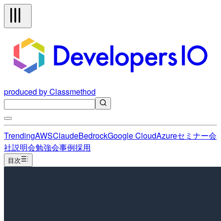
produced by Classmethod
Trending
AWS
Claude
Bedrock
Google Cloud
Azure
セミナー
会
社説明会
勉強会
事例
採用
目次