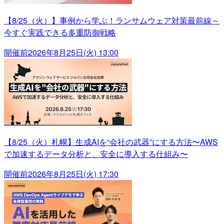
【8/25（火）】事例から学ぶ！ランサムウェア対策最前線～
今すぐ実践できる多重防御戦略
開催前
2026年8月25日(火) 13:00
【8/25（火）札幌】生成AIを“会社の武器”にする方法〜AWS
で加速するデータ分析と、安全に導入する仕組み〜
開催前
2026年8月25日(火) 17:30