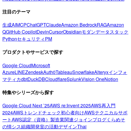
注目のテーマ
生成AI
MCP
ChatGPT
Claude
Amazon Bedrock
RAG
Amazon
Q
GitHub Copilot
Devin
Cursor
Obsidian
モダンデータスタック
Python
セキュリティ
PM
プロダクトやサービスで探す
Google Cloud
Microsoft
Azure
LINE
Zendesk
Auth0
Tableau
Snowflake
Alteryx
インフォ
マティカ
dbt
DuckDB
Cloudflare
Splunk
Vision One
Notion
特集やシリーズから探す
Google Cloud Next ’25
AWS re:Invent 2025
AWS再入門
2024
AWSトレンドチェック
初心者向け
AWSテクニカルサポ
ート
AWS認定（資格）
製造業関連
ジョインブログ
くらめそ
の情シス
組織開発室の活動
デザイン
Thai