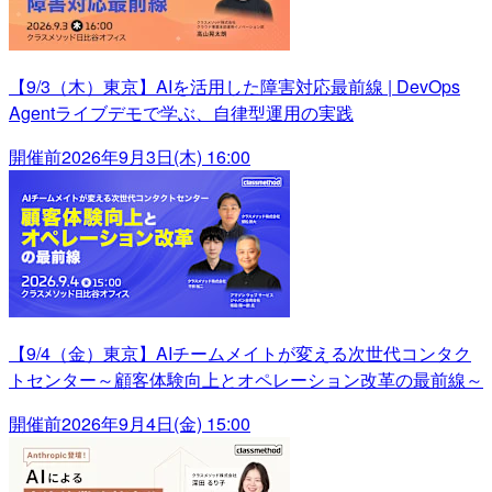
【9/3（木）東京】AIを活用した障害対応最前線 | DevOps
Agentライブデモで学ぶ、自律型運用の実践
開催前
2026年9月3日(木) 16:00
【9/4（金）東京】AIチームメイトが変える次世代コンタク
トセンター～顧客体験向上とオペレーション改革の最前線～
開催前
2026年9月4日(金) 15:00