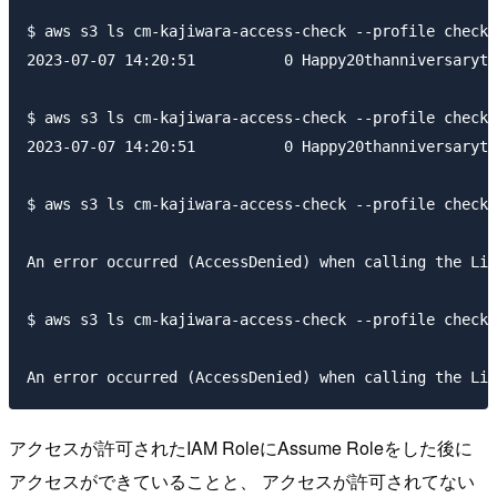
$ aws s3 ls cm-kajiwara-access-check --profile check-
2023-07-07 14:20:51          0 Happy20thanniversaryto
$ aws s3 ls cm-kajiwara-access-check --profile check-
2023-07-07 14:20:51          0 Happy20thanniversaryto
$ aws s3 ls cm-kajiwara-access-check --profile check-
An error occurred (AccessDenied) when calling the Lis
$ aws s3 ls cm-kajiwara-access-check --profile check-
アクセスが許可されたIAM RoleにAssume Roleをした後に
アクセスができていることと、 アクセスが許可されてない