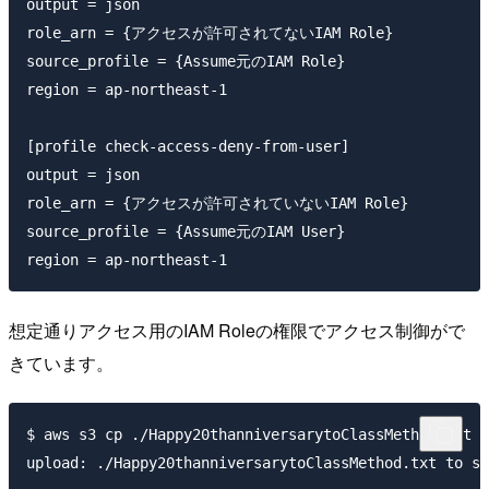
output = json

role_arn = {アクセスが許可されてないIAM Role}

source_profile = {Assume元のIAM Role}

region = ap-northeast-1

[profile check-access-deny-from-user]

output = json

role_arn = {アクセスが許可されていないIAM Role}

source_profile = {Assume元のIAM User}

想定通りアクセス用のIAM Roleの権限でアクセス制御がで
きています。
$ aws s3 cp ./Happy20thanniversarytoClassMethod.txt s
upload: ./Happy20thanniversarytoClassMethod.txt to s3