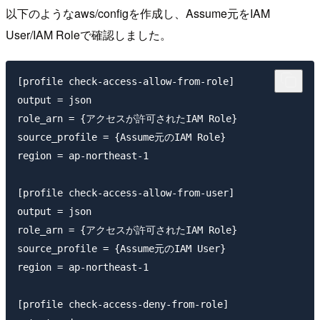
以下のようなaws/configを作成し、Assume元をIAM
User/IAM Roleで確認しました。
[profile check-access-allow-from-role]

output = json

role_arn = {アクセスが許可されたIAM Role}

source_profile = {Assume元のIAM Role}

region = ap-northeast-1

[profile check-access-allow-from-user]

output = json

role_arn = {アクセスが許可されたIAM Role}

source_profile = {Assume元のIAM User}

region = ap-northeast-1

[profile check-access-deny-from-role]
