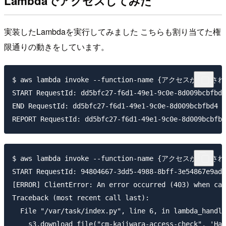
Lambdaでアクセスしてみた
実装したLambdaを実行してみました こちらも割り当てた権
限通りの動きをしています。
$ aws lambda invoke --function-name {アクセスが許可され
START RequestId: dd5bfc27-f6d1-49e1-9c0e-8d009bcbfbd4
END RequestId: dd5bfc27-f6d1-49e1-9c0e-8d009bcbfbd4

$ aws lambda invoke --function-name {アクセスが許可され
START RequestId: 94804667-3dd5-4988-8bff-3e54867e9ad4
[ERROR] ClientError: An error occurred (403) when cal
Traceback (most recent call last):

  File "/var/task/index.py", line 6, in lambda_handle
    s3.download_file("cm-kajiwara-access-check", 'Hap