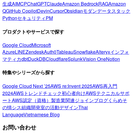
生成AI
MCP
ChatGPT
Claude
Amazon Bedrock
RAG
Amazon
Q
GitHub Copilot
Devin
Cursor
Obsidian
モダンデータスタック
Python
セキュリティ
PM
プロダクトやサービスで探す
Google Cloud
Microsoft
Azure
LINE
Zendesk
Auth0
Tableau
Snowflake
Alteryx
インフォ
マティカ
dbt
DuckDB
Cloudflare
Splunk
Vision One
Notion
特集やシリーズから探す
Google Cloud Next ’25
AWS re:Invent 2025
AWS再入門
2024
AWSトレンドチェック
初心者向け
AWSテクニカルサポ
ート
AWS認定（資格）
製造業関連
ジョインブログ
くらめそ
の情シス
組織開発室の活動
デザイン
Thai
Language
Vietnamese Blog
お問い合わせ