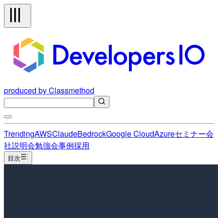
produced by Classmethod
Trending
AWS
Claude
Bedrock
Google Cloud
Azure
セミナー
会
社説明会
勉強会
事例
採用
目次