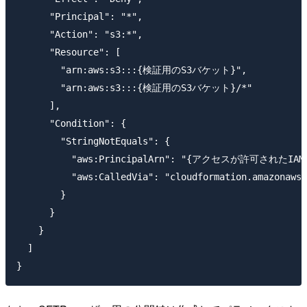
      "Principal": "*",

      "Action": "s3:*",

      "Resource": [

        "arn:aws:s3:::{検証用のS3バケット}",

        "arn:aws:s3:::{検証用のS3バケット}/*"

      ],

      "Condition": {

        "StringNotEquals": {

          "aws:PrincipalArn": "{アクセスが許可されたIAM R
          "aws:CalledVia": "cloudformation.amazonaws.
        }

      }

    }

  ]
