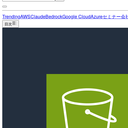
Trending
AWS
Claude
Bedrock
Google Cloud
Azure
セミナー
会
目次