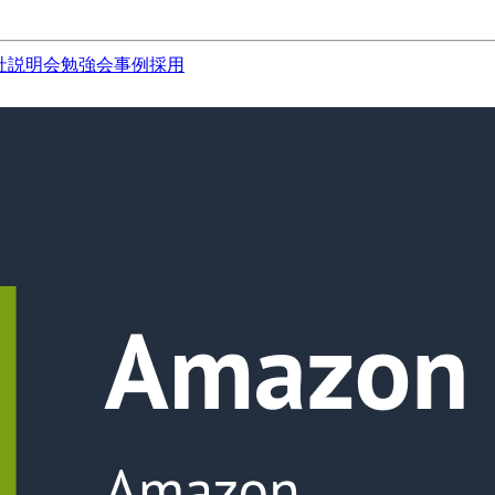
社説明会
勉強会
事例
採用