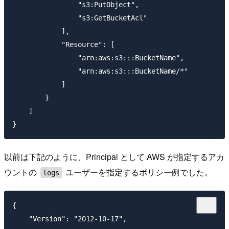
                "s3:PutObject",

                "s3:GetBucketAcl"

            ],

            "Resource": [

                "arn:aws:s3:::BucketName",

                "arn:aws:s3:::BucketName/*"

            ]

        }

    ]

以前は下記のように、Principal として AWS が指定するアカ
ウントの
ユーザーを指定するポリシー例でした。
logs
{

    "Version": "2012-10-17",
