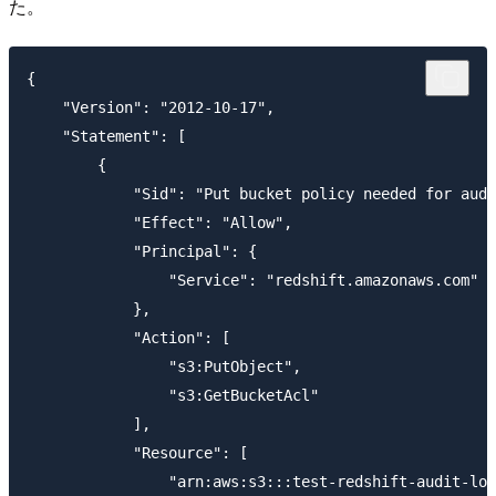
た。
{

    "Version": "2012-10-17",

    "Statement": [

        {

            "Sid": "Put bucket policy needed for audi
            "Effect": "Allow",

            "Principal": {

                "Service": "redshift.amazonaws.com"

            },

            "Action": [

                "s3:PutObject",

                "s3:GetBucketAcl"

            ],

            "Resource": [

                "arn:aws:s3:::test-redshift-audit-log