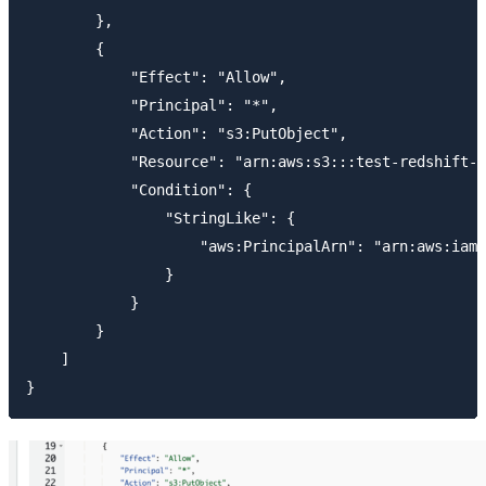
        },

        {

            "Effect": "Allow",

            "Principal": "*",

            "Action": "s3:PutObject",

            "Resource": "arn:aws:s3:::test-redshift-a
            "Condition": {

                "StringLike": {

                    "aws:PrincipalArn": "arn:aws:iam:
                }

            }

        }

    ]
