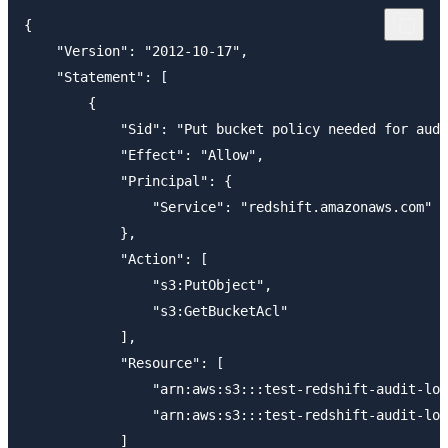
{

    "Version": "2012-10-17",

    "Statement": [

        {

            "Sid": "Put bucket policy needed for audi
            "Effect": "Allow",

            "Principal": {

                "Service": "redshift.amazonaws.com"

            },

            "Action": [

                "s3:PutObject",

                "s3:GetBucketAcl"

            ],

            "Resource": [

                "arn:aws:s3:::test-redshift-audit-log
                "arn:aws:s3:::test-redshift-audit-log
            ]
