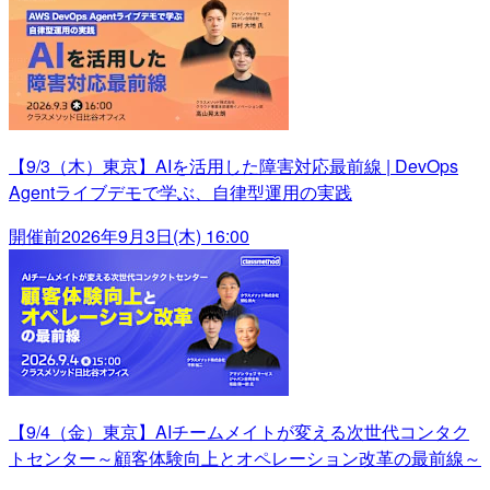
【9/3（木）東京】AIを活用した障害対応最前線 | DevOps
Agentライブデモで学ぶ、自律型運用の実践
開催前
2026年9月3日(木) 16:00
【9/4（金）東京】AIチームメイトが変える次世代コンタク
トセンター～顧客体験向上とオペレーション改革の最前線～