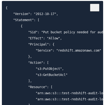
{

    "Version": "2012-10-17",

    "Statement": [

        {

            "Sid": "Put bucket policy needed for audi
            "Effect": "Allow",

            "Principal": {

                "Service": "redshift.amazonaws.com"

            },

            "Action": [

                "s3:PutObject",

                "s3:GetBucketAcl"

            ],

            "Resource": [

                "arn:aws:s3:::test-redshift-audit-log
                "arn:aws:s3:::test-redshift-audit-log