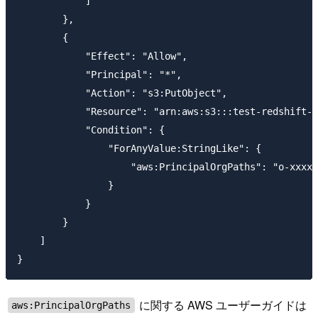
            ]

        },

        {

            "Effect": "Allow",

            "Principal": "*",

            "Action": "s3:PutObject",

            "Resource": "arn:aws:s3:::test-redshift-a
            "Condition": {

                "ForAnyValue:StringLike": {

                    "aws:PrincipalOrgPaths": "o-xxxxx
                }

            }

        }

    ]

に関する AWS ユーザーガイドは
aws:PrincipalOrgPaths