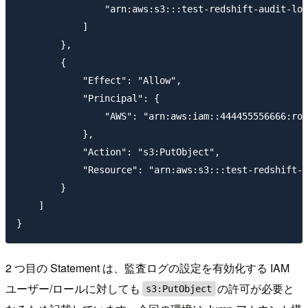
                "arn:aws:s3:::test-redshift-audit-log
            ]

        },

        {

            "Effect": "Allow",

            "Principal": {

                "AWS": "arn:aws:iam::444455556666:rol
            },

            "Action": "s3:PutObject",

            "Resource": "arn:aws:s3:::test-redshift-a
        }

    ]

2 つ目の Statement は、監査ログの設定を有効化する IAM
ユーザー/ロールに対しても
の許可が必要と
s3:PutObject