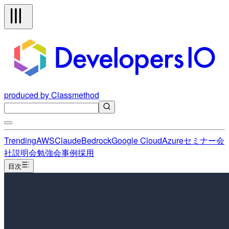
produced by Classmethod
Trending
AWS
Claude
Bedrock
Google Cloud
Azure
セミナー
会
社説明会
勉強会
事例
採用
目次