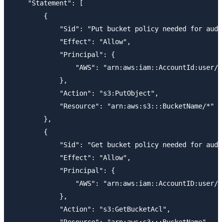
    "Statement": [

        {

            "Sid": "Put bucket policy needed for audi
            "Effect": "Allow",

            "Principal": {

                "AWS": "arn:aws:iam::AccountId:user/l
            },

            "Action": "s3:PutObject",

            "Resource": "arn:aws:s3:::BucketName/*"

        },

        {

            "Sid": "Get bucket policy needed for audi
            "Effect": "Allow",

            "Principal": {

                "AWS": "arn:aws:iam::AccountID:user/l
            },

            "Action": "s3:GetBucketAcl",
