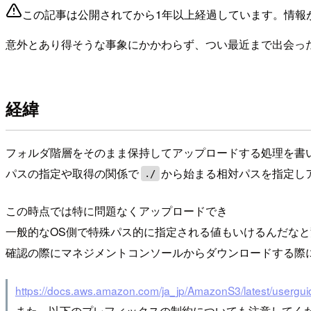
この記事は公開されてから1年以上経過しています。情報
意外とあり得そうな事象にかかわらず、つい最近まで出会っ
経緯
フォルダ階層をそのまま保持してアップロードする処理を書
パスの指定や取得の関係で
から始まる相対パスを指定し
./
この時点では特に問題なくアップロードでき
一般的なOS側で特殊パス的に指定される値もいけるんだなと
確認の際にマネジメントコンソールからダウンロードする際
https://docs.aws.amazon.com/ja_jp/AmazonS3/latest/userguid
また、以下のプレフィックスの制約についても注意してく