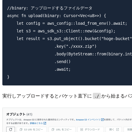
//binary: アップロードするファイルデータ

async fn upload(binary: Cursor<Vec<u8>>) {

    let config = aws_config::load_from_env().await;

    let s3 = aws_sdk_s3::Client::new(&config);

    let result = s3.put_object().bucket("hoge-bucket"
                    .key("./xxxx.zip")

                    .body(ByteStream::from(binary.int
                    .send()

                    .await;

実行しアップロードするとバケット直下に
から始まるパ
./