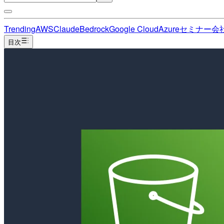
Trending
AWS
Claude
Bedrock
Google Cloud
Azure
セミナー
会
目次