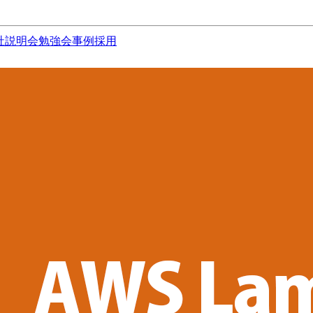
社説明会
勉強会
事例
採用