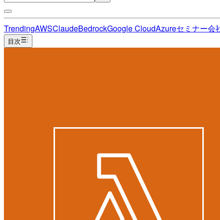
Trending
AWS
Claude
Bedrock
Google Cloud
Azure
セミナー
会
目次