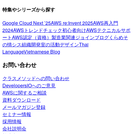
特集やシリーズから探す
Google Cloud Next ’25
AWS re:Invent 2025
AWS再入門
2024
AWSトレンドチェック
初心者向け
AWSテクニカルサポ
ート
AWS認定（資格）
製造業関連
ジョインブログ
くらめそ
の情シス
組織開発室の活動
デザイン
Thai
Language
Vietnamese Blog
お問い合わせ
クラスメソッドへの問い合わせ
DevelopersIOへのご意見
AWSに関するご相談
資料ダウンロード
メールマガジン登録
セミナー情報
採用情報
会社説明会