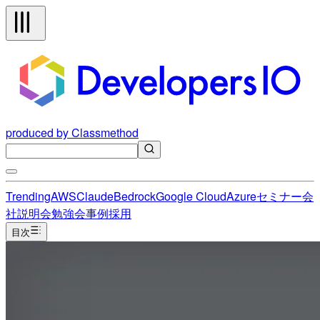
produced by Classmethod
Trending
AWS
Claude
Bedrock
Google Cloud
Azure
セミナー
会
社説明会
勉強会
事例
採用
目次