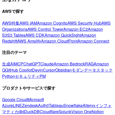
AWSで探す
AWS特集
AWS IAM
Amazon Cognito
AWS Security Hub
AWS
Organizations
AWS Control Tower
Amazon EC2
Amazon
S3
S3 Tables
AWS CDK
Amazon QuickSight
Amazon
Redshift
AWS Amplify
Amazon CloudFront
Amazon Connect
注目のテーマ
生成AI
MCP
ChatGPT
Claude
Amazon Bedrock
RAG
Amazon
Q
GitHub Copilot
Devin
Cursor
Obsidian
モダンデータスタック
Python
セキュリティ
PM
プロダクトやサービスで探す
Google Cloud
Microsoft
Azure
LINE
Zendesk
Auth0
Tableau
Snowflake
Alteryx
インフォ
マティカ
dbt
DuckDB
Cloudflare
Splunk
Vision One
Notion