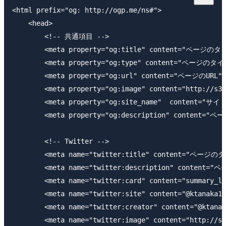
<html prefix="og: http://ogp.me/ns#">

    <head>

        <!-- 共通項目 -->

        <meta property="og:title" content="ページのタ
        <meta property="og:type" content="ページのタイプ
        <meta property="og:url" content="ページのURL" /
        <meta property="og:image" content="http://s3.
        <meta property="og:site_name"  content="サイト
        <meta property="og:description" conten
        <!-- Twitter -->

        <meta name="twitter:title" content="ページの
        <meta name="twitter:description" conte
        <meta name="twitter:card" content="summary_la
        <meta name="twitter:site" content="@ktanaka11
        <meta name="twitter:creator" content="@ktanak
        <meta name="twitter:image" content="http://s3