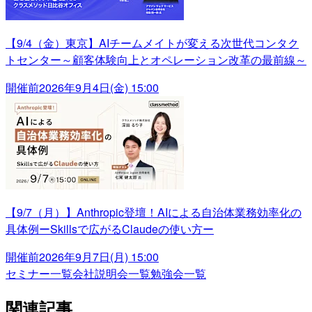
【9/4（金）東京】AIチームメイトが変える次世代コンタク
トセンター～顧客体験向上とオペレーション改革の最前線～
開催前
2026年9月4日(金) 15:00
【9/7（月）】Anthropic登壇！AIによる自治体業務効率化の
具体例ーSkillsで広がるClaudeの使い方ー
開催前
2026年9月7日(月) 15:00
セミナー一覧
会社説明会一覧
勉強会一覧
関連記事