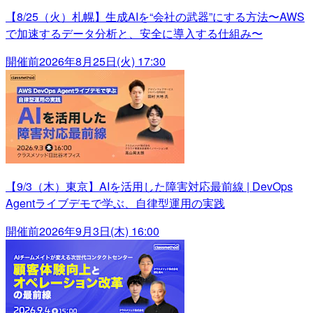
【8/25（火）札幌】生成AIを“会社の武器”にする方法〜AWS
で加速するデータ分析と、安全に導入する仕組み〜
開催前
2026年8月25日(火) 17:30
【9/3（木）東京】AIを活用した障害対応最前線 | DevOps
Agentライブデモで学ぶ、自律型運用の実践
開催前
2026年9月3日(木) 16:00