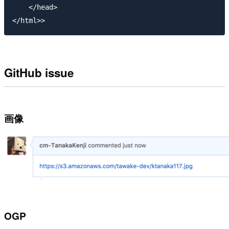
    </head>

GitHub issue
画像
OGP