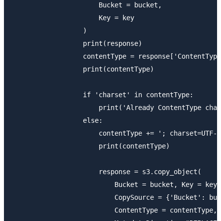
                      Bucket = bucket,

                      Key = key

                  )

                  print(response)

                  contentType = response['ContentType
                  print(contentType)

                  if 'charset' in contentType:

                      print('Already ContentType char
                  else:

                      contentType += '; charset=UTF-8
                      print(contentType)

                      response = s3.copy_object(

                          Bucket = bucket, Key = key,

                          CopySource = {'Bucket': buc
                          ContentType = contentType,
