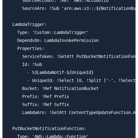
      SourceAccount: !Ref 'AWS::AccountId'

      SourceArn: !Sub 'arn:aws:s3:::${NotificationBuc
  LambdaTrigger:

    Type: 'Custom::LambdaTrigger'

    DependsOn: LambdaInvokePermission

    Properties:

      ServiceToken: !GetAtt PutBucketNotificationFunc
      Id: !Sub

        - S3LambdaNotif-${UniqueId}

        - UniqueId: !Select [0, !Split ['-', !Select 
      Bucket: !Ref NotificationBucket

      Prefix: !Ref Prefix

      Suffix: !Ref Suffix

      LambdaArn: !GetAtt ContentTypeUpdateFunction.Ar
  PutBucketNotificationFunction:

    Type: 'AWS::Lambda::Function'
