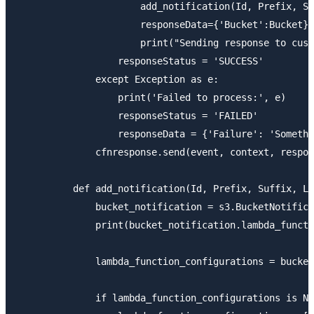
                      add_notification(Id, Prefix, Su
                      responseData={'Bucket':Bucket}

                      print("Sending response to cust
                  responseStatus = 'SUCCESS'

              except Exception as e:

                  print('Failed to process:', e)

                  responseStatus = 'FAILED'

                  responseData = {'Failure': 'Somethi
              cfnresponse.send(event, context, respon
          def add_notification(Id, Prefix, Suffix, La
              bucket_notification = s3.BucketNotifica
              print(bucket_notification.lambda_functi
              lambda_function_configurations = bucket
              if lambda_function_configurations is No