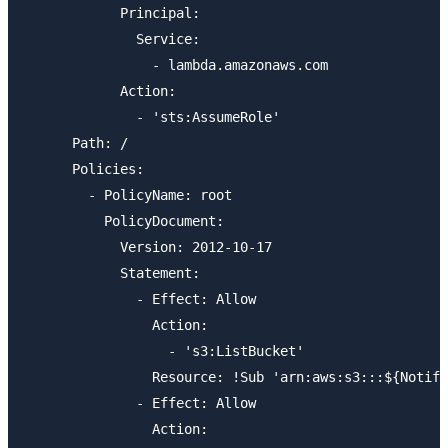
            Principal:

              Service:

                - lambda.amazonaws.com

            Action:

              - 'sts:AssumeRole'

      Path: /

      Policies:

        - PolicyName: root

          PolicyDocument:

            Version: 2012-10-17

            Statement:

              - Effect: Allow

                Action:

                  - 's3:ListBucket'

                Resource: !Sub 'arn:aws:s3:::${Notifi
              - Effect: Allow

                Action:
