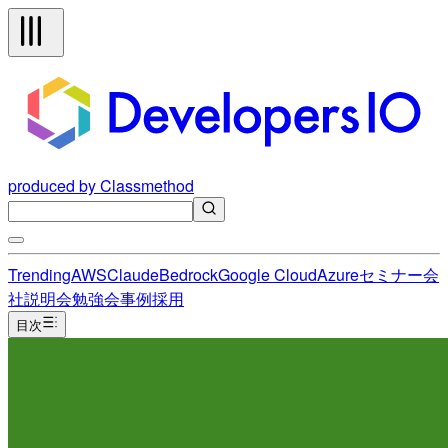
produced by Classmethod
Trending
AWS
Claude
Bedrock
Google Cloud
Azure
セミナー
会
社説明会
勉強会
事例
採用
目次