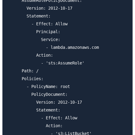
      AssumeRolePolicyDocument:

        Version: 2012-10-17

        Statement:

          - Effect: Allow

            Principal:

              Service:

                - lambda.amazonaws.com

            Action:

              - 'sts:AssumeRole'

      Path: /

      Policies:

        - PolicyName: root

          PolicyDocument:

            Version: 2012-10-17

            Statement:

              - Effect: Allow

                Action:

                  - 's3:ListBucket'
