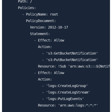
      Path: /

      Policies:

        - PolicyName: root

          PolicyDocument:

            Version: 2012-10-17

            Statement:

              - Effect: Allow

                Action:

                  - 's3:GetBucketNotification'

                  - 's3:PutBucketNotification'

                Resource: !Sub 'arn:aws:s3:::${Notifi
              - Effect: Allow

                Action:

                  - 'logs:CreateLogGroup'

                  - 'logs:CreateLogStream'

                  - 'logs:PutLogEvents'

                Resource: 'arn:aws:logs:*:*:*'
