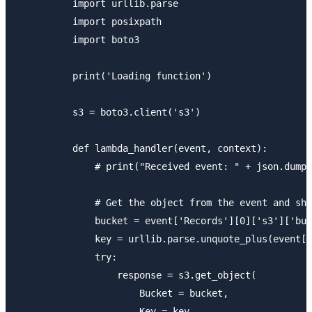
          import urllib.parse

          import posixpath

          import boto3

          print('Loading function')

          s3 = boto3.client('s3')

          def lambda_handler(event, context):

              # print("Received event: " + json.dumps
              # Get the object from the event and sho
              bucket = event['Records'][0]['s3']['buc
              key = urllib.parse.unquote_plus(event['
              try:

                  response = s3.get_object(

                      Bucket = bucket,

                      Key = key
