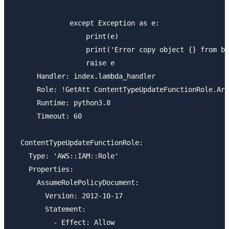
              except Exception as e:

                  print(e)

                  print('Error copy object {} from bu
                  raise e

      Handler: index.lambda_handler

      Role: !GetAtt ContentTypeUpdateFunctionRole.Arn

      Runtime: python3.8

      Timeout: 60

  ContentTypeUpdateFunctionRole:

    Type: 'AWS::IAM::Role'

    Properties:

      AssumeRolePolicyDocument:

        Version: 2012-10-17

        Statement:

          - Effect: Allow
