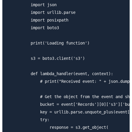
          import json

          import urllib.parse

          import posixpath

          import boto3

          print('Loading function')

          s3 = boto3.client('s3')

          def lambda_handler(event, context):

              # print("Received event: " + json.dumps
              # Get the object from the event and sho
              bucket = event['Records'][0]['s3']['buc
              key = urllib.parse.unquote_plus(event['
              try:

                  response = s3.get_object(
