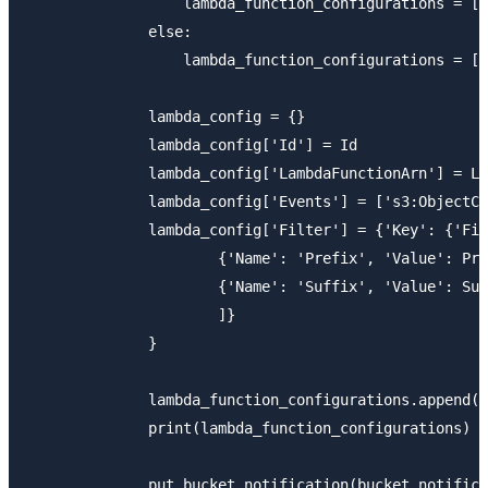
                  lambda_function_configurations = []

              else:

                  lambda_function_configurations = [e
              lambda_config = {}

              lambda_config['Id'] = Id

              lambda_config['LambdaFunctionArn'] = La
              lambda_config['Events'] = ['s3:ObjectCr
              lambda_config['Filter'] = {'Key': {'Fil
                      {'Name': 'Prefix', 'Value': Pre
                      {'Name': 'Suffix', 'Value': Suf
                      ]}

              }

              lambda_function_configurations.append(l
              print(lambda_function_configurations)

              put_bucket_notification(bucket_notifica