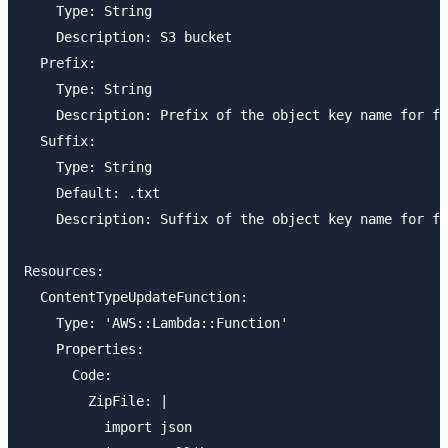
    Type: String

    Description: S3 bucket

  Prefix:

    Type: String

    Description: Prefix of the object key name for fi
  Suffix:

    Type: String

    Default: .txt

    Description: Suffix of the object key name for fi
Resources:

  ContentTypeUpdateFunction:

    Type: 'AWS::Lambda::Function'

    Properties:

      Code:

        ZipFile: |

          import json
