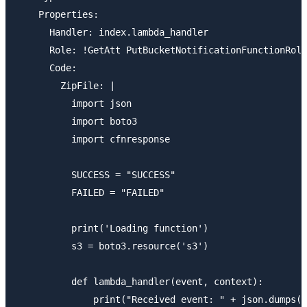
    Properties:

      Handler: index.lambda_handler

      Role: !GetAtt PutBucketNotificationFunctionRole
      Code:

        ZipFile: |

          import json

          import boto3

          import cfnresponse

          SUCCESS = "SUCCESS"

          FAILED = "FAILED"

          print('Loading function')

          s3 = boto3.resource('s3')

          def lambda_handler(event, context):

              print("Received event: " + json.dumps(e