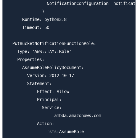
                NotificationConfiguration= notificati
              )

      Runtime: python3.8

      Timeout: 50

  PutBucketNotificationFunctionRole:

    Type: 'AWS::IAM::Role'

    Properties:

      AssumeRolePolicyDocument:

        Version: 2012-10-17

        Statement:

          - Effect: Allow

            Principal:

              Service:

                - lambda.amazonaws.com

            Action:

              - 'sts:AssumeRole'
