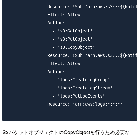
                Resource: !Sub 'arn:aws:s3:::${Notifi
              - Effect: Allow

                Action:

                  - 's3:GetObject'

                  - 's3:PutObject'

                  - 's3:CopyObject'

                Resource: !Sub 'arn:aws:s3:::${Notifi
              - Effect: Allow

                Action:

                  - 'logs:CreateLogGroup'

                  - 'logs:CreateLogStream'

                  - 'logs:PutLogEvents'

                Resource: 'arn:aws:logs:*:*:*'

S3バケットオブジェクトのCopyObjectを行うため必要な