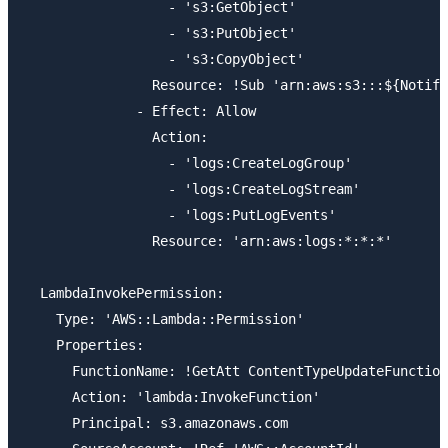
                  - 's3:GetObject'

                  - 's3:PutObject'

                  - 's3:CopyObject'

                Resource: !Sub 'arn:aws:s3:::${Notifi
              - Effect: Allow

                Action:

                  - 'logs:CreateLogGroup'

                  - 'logs:CreateLogStream'

                  - 'logs:PutLogEvents'

                Resource: 'arn:aws:logs:*:*:*'

  LambdaInvokePermission:

    Type: 'AWS::Lambda::Permission'

    Properties:

      FunctionName: !GetAtt ContentTypeUpdateFunction
      Action: 'lambda:InvokeFunction'

      Principal: s3.amazonaws.com
