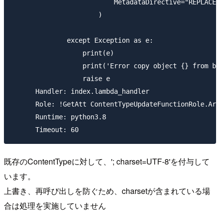
                          MetadataDirective="REPLACE"

                      )

              except Exception as e:

                  print(e)

                  print('Error copy object {} from bu
                  raise e

      Handler: index.lambda_handler

      Role: !GetAtt ContentTypeUpdateFunctionRole.Arn

      Runtime: python3.8

既存のContentTypeに対して、'; charset=UTF-8'を付与して
います。
上書き、再呼び出しを防ぐため、charsetが含まれている場
合は処理を実施していません