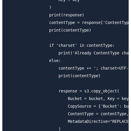
                  )

                  print(response)

                  contentType = response['ContentType
                  print(contentType)

                  if 'charset' in contentType:

                      print('Already ContentType char
                  else:

                      contentType += '; charset=UTF-8
                      print(contentType)

                      response = s3.copy_object(

                          Bucket = bucket, Key = key,

                          CopySource = {'Bucket': buc
                          ContentType = contentType,

                          MetadataDirective="REPLACE"

                      )
