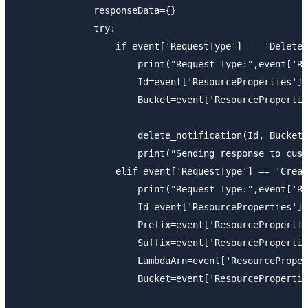
              responseData={}

              try:

                  if event['RequestType'] == 'Delete'
                      print("Request Type:",event['Re
                      Id=event['ResourceProperties'][
                      Bucket=event['ResourcePropertie
                      delete_notification(Id, Bucket)

                      print("Sending response to cust
                  elif event['RequestType'] == 'Creat
                      print("Request Type:",event['Re
                      Id=event['ResourceProperties'][
                      Prefix=event['ResourcePropertie
                      Suffix=event['ResourcePropertie
                      LambdaArn=event['ResourceProper
                      Bucket=event['ResourcePropertie