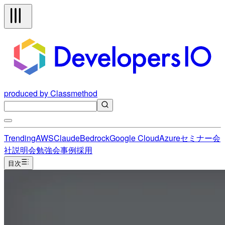
produced by Classmethod
Trending
AWS
Claude
Bedrock
Google Cloud
Azure
セミナー
会
社説明会
勉強会
事例
採用
目次