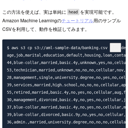
この方法を使えば、実は単純に
を実現可能です。
head
Amazon Machine Learningの
チュートリアル
用のサンプル
CSVを利用して、動作を検証してみます。
$ aws s3 cp s3://aml-sample-data/banking.csv - 2>/dev
age,job,marital,education,default,housing,loan,contac
44,blue-collar,married,basic.4y,unknown,yes,no,cellul
53,technician,married,unknown,no,no,no,cellular,nov,f
28,management,single,university.degree,no,yes,no,cell
39,services,married,high.school,no,no,no,cellular,apr
55,retired,married,basic.4y,no,yes,no,cellular,aug,fr
30,management,divorced,basic.4y,no,yes,no,cellular,ju
37,blue-collar,married,basic.4y,no,yes,no,cellular,ma
39,blue-collar,divorced,basic.9y,no,yes,no,cellular,m
36,admin.,married,university.degree,no,no,no,cellular