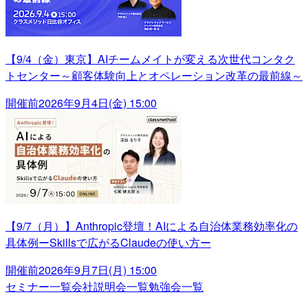
【9/4（金）東京】AIチームメイトが変える次世代コンタク
トセンター～顧客体験向上とオペレーション改革の最前線～
開催前
2026年9月4日(金) 15:00
【9/7（月）】Anthropic登壇！AIによる自治体業務効率化の
具体例ーSkillsで広がるClaudeの使い方ー
開催前
2026年9月7日(月) 15:00
セミナー一覧
会社説明会一覧
勉強会一覧