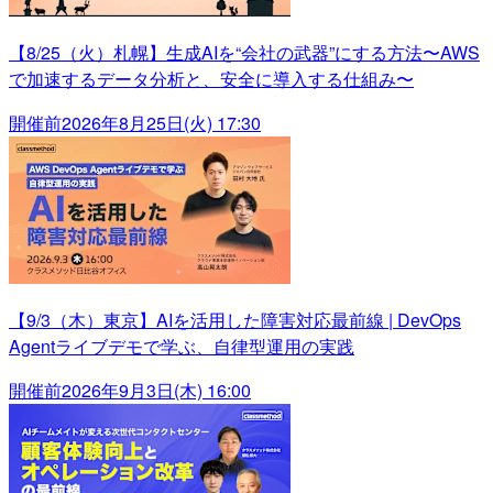
【8/25（火）札幌】生成AIを“会社の武器”にする方法〜AWS
で加速するデータ分析と、安全に導入する仕組み〜
開催前
2026年8月25日(火) 17:30
【9/3（木）東京】AIを活用した障害対応最前線 | DevOps
Agentライブデモで学ぶ、自律型運用の実践
開催前
2026年9月3日(木) 16:00