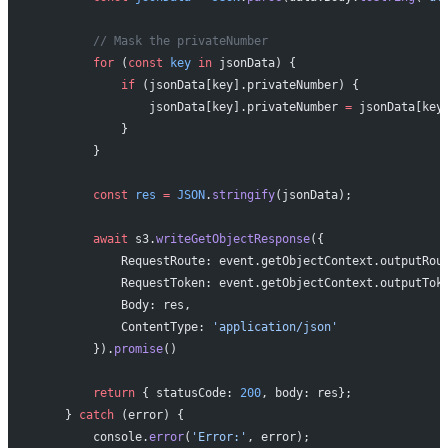
        // Mask the privateNumber
        for
 (
const
 key
 in
 jsonData) {
            if
 (jsonData[key].privateNumber) {
                jsonData[key].privateNumber 
=
 jsonData[key
            }
        }
        const
 res
 =
 JSON
.
stringify
(jsonData);
        await
 s3.
writeGetObjectResponse
({
            RequestRoute: event.getObjectContext.outputRou
            RequestToken: event.getObjectContext.outputTok
            Body: res,
            ContentType: 
'application/json'
        }).
promise
()
        return
 { statusCode: 
200
, body: res};
    } 
catch
 (error) {
        console.
error
(
'Error:'
, error);