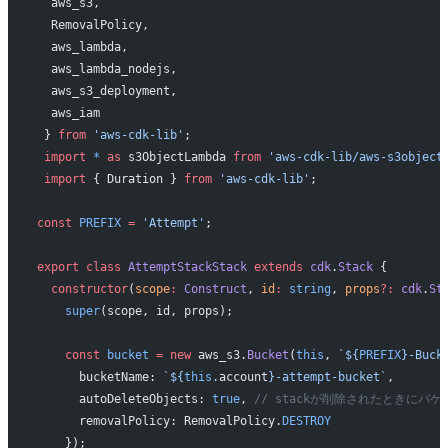
  aws_s3,
  RemovalPolicy,
  aws_lambda,
  aws_lambda_nodejs,
  aws_s3_deployment,
  aws_iam
 } 
from
 'aws-cdk-lib'
;
 import
 *
 as
 s3ObjectLambda 
from
 'aws-cdk-lib/aws-s3object
 import
 { Duration } 
from
 'aws-cdk-lib'
;
const
 PREFIX
 =
 'Attempt'
;
export
 class
 AttemptStackStack
 extends
 cdk
.
Stack
 {
  constructor
(
scope
:
 Construct
, 
id
:
 string
, 
props
?:
 cdk
.
St
    super
(scope, id, props);
    const
 bucket
 =
 new
 aws_s3.
Bucket
(
this
, 
`${
PREFIX
}-Buck
      bucketName: 
`${
this
.
account
}-attempt-bucket`
,
      autoDeleteObjects: 
true
, 
// stackが削除されたときにバ
      removalPolicy: RemovalPolicy.
DESTROY
    });