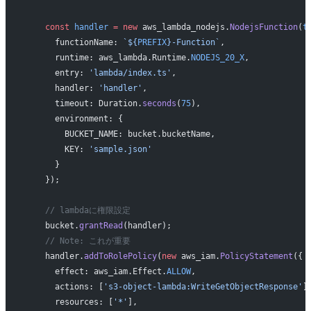
    const
 handler
 =
 new
 aws_lambda_nodejs.
NodejsFunction
(
t
      functionName: 
`${
PREFIX
}-Function`
,
      runtime: aws_lambda.Runtime.
NODEJS_20_X
,
      entry: 
'lambda/index.ts'
,
      handler: 
'handler'
,
      timeout: Duration.
seconds
(
75
),
      environment: {
        BUCKET_NAME: bucket.bucketName,
        KEY: 
'sample.json'
      }
    });
    // lambdaに権限設定
    bucket.
grantRead
(handler);
    // Note: これが重要
    handler.
addToRolePolicy
(
new
 aws_iam.
PolicyStatement
({
      effect: aws_iam.Effect.
ALLOW
,
      actions: [
's3-object-lambda:WriteGetObjectResponse'
]
      resources: [
'*'
],