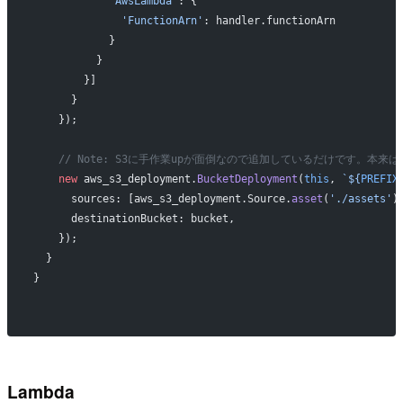
            'AwsLambda'
: {
              'FunctionArn'
: handler.functionArn
            }
          }
        }]
      }
    });
    // Note: S3に手作業upが面倒なので追加しているだけです。本来
    new
 aws_s3_deployment.
BucketDeployment
(
this
, 
`${
PREFIX
      sources: [aws_s3_deployment.Source.
asset
(
'./assets'
)
      destinationBucket: bucket,
    });
  }
}
Lambda