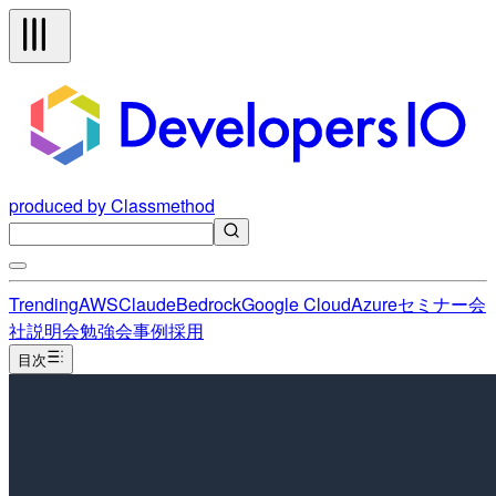
produced by Classmethod
Trending
AWS
Claude
Bedrock
Google Cloud
Azure
セミナー
会
社説明会
勉強会
事例
採用
目次