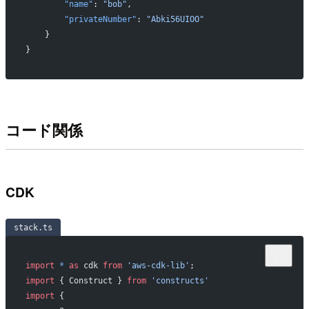
        "name"
: 
"bob"
,
        "privateNumber"
: 
"Abki56UIOO"
    }
}
コード関係
CDK
stack.ts
import
 *
 as
 cdk 
from
 'aws-cdk-lib'
;
import
 { Construct } 
from
 'constructs'
import
 { 