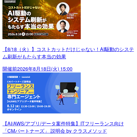
【8/18（火）】コストカットだけじゃない！AI駆動のシステ
ム刷新がもたらす本当の効果
開催前
2026年8月18日(火) 15:00
【AI/AWS/アプリ/データ案件特集】ITフリーランス向け
「CMパートナーズ」 説明会 by クラスメソッド