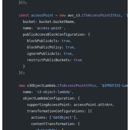
    }));
    const
 accessPoint
 =
 new
 aws_s3.
CfnAccessPoint
(
this
, 
`$
      bucket: bucket.bucketName,
      name: 
'access-point'
,
      publicAccessBlockConfiguration: {
        blockPublicAcls: 
true
,
        blockPublicPolicy: 
true
,
        ignorePublicAcls: 
true
,
        restrictPublicBuckets: 
true
      }
    });
    new
 s3ObjectLambda.
CfnAccessPoint
(
this
, 
`${
PREFIX
}-Lam
      name: 
's3-object-lambda'
,
      objectLambdaConfiguration: {
        supportingAccessPoint: accessPoint.attrArn,
        transformationConfigurations: [{
          actions: [
'GetObject'
],
          contentTransformation: {