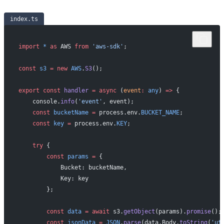
index.ts
import
 *
 as
 AWS 
from
 'aws-sdk'
;
const
 s3
 =
 new
 AWS
.
S3
();
export
 const
 handler
 =
 async
 (
event
:
 any
) 
=>
 {
    console.
info
(
'event'
, event);
    const
 bucketName
 =
 process.env.
BUCKET_NAME
;
    const
 key
 =
 process.env.
KEY
;
    try
 {
        const
 params
 =
 {
            Bucket: bucketName,
            Key: key
        };
        const
 data
 =
 await
 s3.
getObject
(params).
promise
();
        const
 jsonData
 =
 JSON
.
parse
(data.Body.
toString
(
'ut