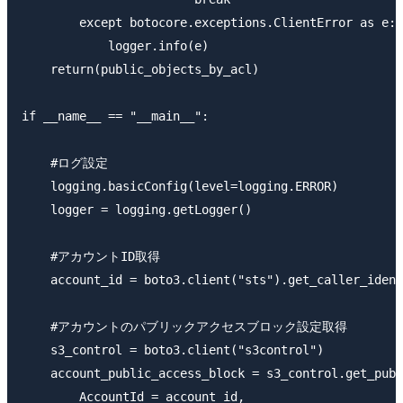
        except botocore.exceptions.ClientError as e:

            logger.info(e)

    return(public_objects_by_acl)

if __name__ == "__main__": 

    #ログ設定

    logging.basicConfig(level=logging.ERROR)

    logger = logging.getLogger()

    #アカウントID取得

    account_id = boto3.client("sts").get_caller_ident
    #アカウントのパブリックアクセスブロック設定取得　

    s3_control = boto3.client("s3control")

    account_public_access_block = s3_control.get_publ
        AccountId = account_id,
