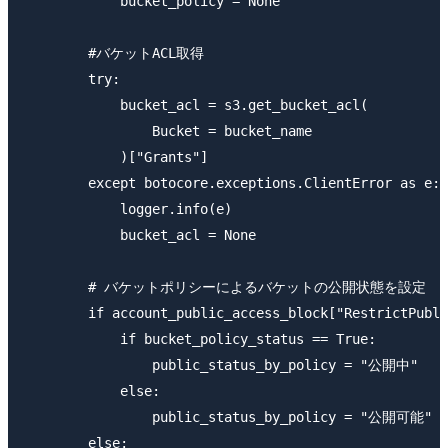
            bucket_policy = None

        #バケットACL取得

        try:

            bucket_acl = s3.get_bucket_acl(

                Bucket = bucket_name

            )["Grants"]

        except botocore.exceptions.ClientError as e:

            logger.info(e)

            bucket_acl = None

        # バケットポリシーによるバケットの公開状態を設定

        if account_public_access_block["RestrictPubli
            if bucket_policy_status == True:

                public_status_by_policy = "公開中"

            else:

                public_status_by_policy = "公開可能"

        else:
