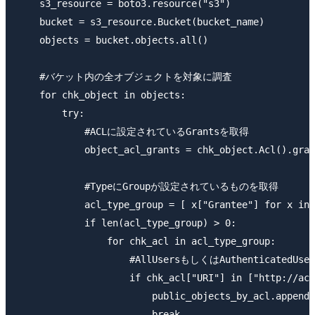
    s3_resource = boto3.resource("s3")

    bucket = s3_resource.Bucket(bucket_name)

    objects = bucket.objects.all()

    #バケット内の全オブジェクトを対象に調査

    for chk_object in objects:

        try:

            #ACLに設定されているGrantsを取得

            object_acl_grants = chk_object.Acl().gran
            #TypeにGroupが設定されているものを取得

            acl_type_group = [ x["Grantee"] for x in 
            if len(acl_type_group) > 0:

                for chk_acl in acl_type_group:

                    #AllUsersもしくはAuthentica
                    if chk_acl["URI"] in ["http://acs
                        public_objects_by_acl.append(
                        break
