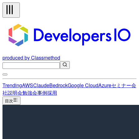
produced by Classmethod
Trending
AWS
Claude
Bedrock
Google Cloud
Azure
セミナー
会
社説明会
勉強会
事例
採用
目次