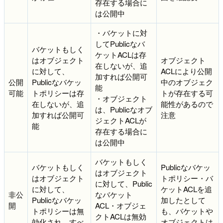
存在する場合に
は公開中
・バケットに対
してPublicなバ
バケットもしく
ケットACLは存
はオブジェクト
オブジェクト
在しないが、追
に対して、
ACLにより公開
加すれば公開可
公開
Publicなバケッ
中のオブジェク
能
可能
トポリシーは存
トが存在する可
・オブジェクト
在しないが、追
能性があるので
は、Publicなオブ
加すれば公開可
注意
ジェクトACLが
能
存在する場合に
は公開中
バケットもしく
バケットもしく
Publicなバケッ
はオブジェクト
はオブジェクト
トポリシー・バ
に対して、Public
に対して、
ケットACLを追
非公
なバケット
Publicなバケッ
加したとして
開
ACL・オブジェ
トポリシーは無
も、バケットや
クトACLは無効
効化され、すべ
オブジェクトは