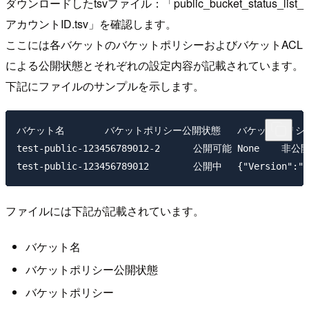
ダウンロードしたtsvファイル：「public_bucket_status_list_
アカウントID.tsv」を確認します。
ここには各バケットのバケットポリシーおよびバケットACL
による公開状態とそれぞれの設定内容が記載されています。
下記にファイルのサンプルを示します。
バケット名	バケットポリシー公開状態	バケットポリシー	バケットACL公開状態	バケットACL

test-public-123456789012-2	公開可能	None	非公開	[{'Grantee': {'DisplayName': 'dummy-12345', 'ID': 'dummy', 'Type': 'CanonicalUser'}, 'Permission': 'FULL_CONTROL'}]

ファイルには下記が記載されています。
バケット名
バケットポリシー公開状態
バケットポリシー