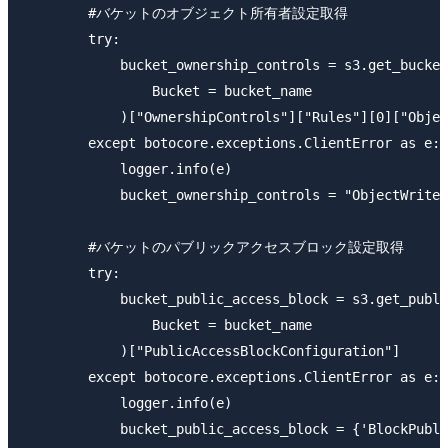
        #バケットのオブジェクト所有者設定取得

        try:

            bucket_ownership_controls = s3.get_bucket
                Bucket = bucket_name

            )["OwnershipControls"]["Rules"][0]["Objec
        except botocore.exceptions.ClientError as e:

            logger.info(e)

            bucket_ownership_controls = "ObjectWriter
        #バケットのパブリックアクセスブロック設定取得

        try:

            bucket_public_access_block = s3.get_publi
                Bucket = bucket_name

            )["PublicAccessBlockConfiguration"]

        except botocore.exceptions.ClientError as e:

            logger.info(e)

            bucket_public_access_block = {'BlockPubli