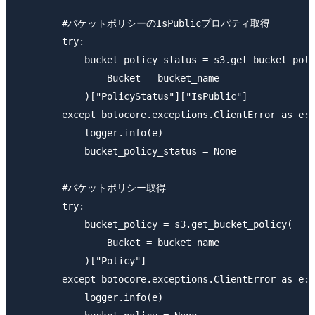
        #バケットポリシーのIsPublicプロパティ取得

        try:

            bucket_policy_status = s3.get_bucket_poli
                Bucket = bucket_name

            )["PolicyStatus"]["IsPublic"]

        except botocore.exceptions.ClientError as e:

            logger.info(e)

            bucket_policy_status = None

        #バケットポリシー取得

        try:

            bucket_policy = s3.get_bucket_policy(

                Bucket = bucket_name

            )["Policy"]

        except botocore.exceptions.ClientError as e:

            logger.info(e)
