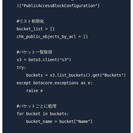
    )["PublicAccessBlockConfiguration"]

    #リスト初期化

    bucket_list = []

    chk_public_objects_by_acl = []

    #バケット一覧取得

    s3 = boto3.client("s3")

    try: 

        buckets = s3.list_buckets().get("Buckets")

    except botocore.exceptions as e:

        raise e

    #バケットごとに処理

    for bucket in buckets:

        bucket_name = bucket["Name"]
