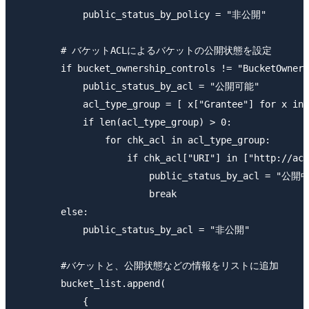
            public_status_by_policy = "非公開"

        # バケットACLによるバケットの公開状態を設定

        if bucket_ownership_controls != "BucketOwnerE
            public_status_by_acl = "公開可能"

            acl_type_group = [ x["Grantee"] for x in 
            if len(acl_type_group) > 0:

                for chk_acl in acl_type_group:

                    if chk_acl["URI"] in ["http://acs
                        public_status_by_acl = "公開中
                        break

        else:

            public_status_by_acl = "非公開"

        #バケットと、公開状態などの情報をリストに追加

        bucket_list.append(

            {
