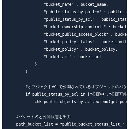
                "bucket_name" : bucket_name,

                "public_status_by_policy" : public_st
                "public_status_by_acl" : public_statu
                "bucket_ownership_controls" : bucket_
                "bucket_public_access_block" : bucket
                "bucket_policy_status" : bucket_polic
                "bucket_policy" : bucket_policy,

                "bucket_acl" : bucket_acl

            }

        )

        #オブジェクトACLで公開されているオブジェクトのバ
        if public_status_by_acl in ["公開中","公開可能"
            chk_public_objects_by_acl.extend(get_publ
    #バケット名と公開状態を出力

    path_bucket_list = "public_bucket_status_list_" +