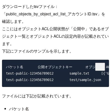
ダウンロードしたtsvファイル：
「public_objects_by_object_acl_list_アカウントID.tsv」を
確認します。
ここにはオブジェクトACL公開状態が「公開中」であるオブ
ジェクト一覧とオブジェクトACLの設定内容が記載されてい
ます。
下記にファイルのサンプルを示します。
バケット名	公開オブジェクトキー	オブジェクトACL

test-public-123456789012	sample.txt	[{'Grantee': {'DisplayName': 'dummy-12345', 'ID': 'dummy', 'Type': 'CanonicalUser'}, 'Permission': 'FULL_CONTROL'}, {'Grantee': {'Type': 'Group', 'URI': 'http://acs.amazonaws.com/groups/global/AllUsers'}, 'Permission': 'READ'}]

ファイルには下記が記載されています。
バケット名