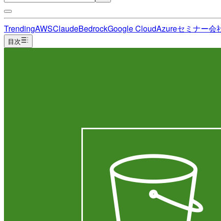
Trending
AWS
Claude
Bedrock
Google Cloud
Azure
セミナー
会
目次