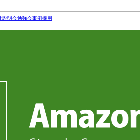
社説明会
勉強会
事例
採用