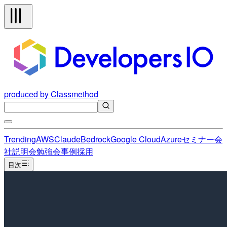
produced by Classmethod
Trending
AWS
Claude
Bedrock
Google Cloud
Azure
セミナー
会
社説明会
勉強会
事例
採用
目次