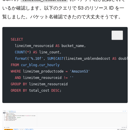
いるか確認します。以下のクエリで S3 のリソース ID を一
覧しました。バケット名確認できたので大丈夫そうです。
SELECT
  lineitem_resourceid 
AS
 bucket_name,
  COUNT
(
*
) 
AS
 line_count,
  format
(
'%.10f'
, 
SUM
(
CAST
(lineitem_unblendedcost 
AS
 doubl
FROM
 cur_blog
.
cur_hourly
WHERE
 lineitem_productcode 
=
 'AmazonS3'
  AND
 lineitem_resourceid 
!=
 ''
GROUP BY
 lineitem_resourceid
ORDER BY
 total_cost 
DESC
;