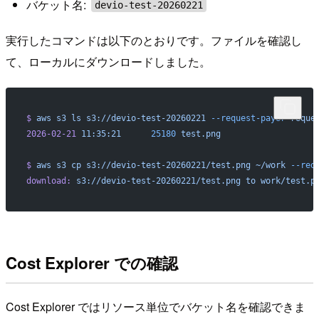
バケット名:
devio-test-20260221
実行したコマンドは以下のとおりです。ファイルを確認し
て、ローカルにダウンロードしました。
$
 aws
 s3
 ls
 s3://devio-test-20260221
 --request-payer
 reque
2026-02-21
 11:35:21
      25180
 test.png
$
 aws
 s3
 cp
 s3://devio-test-20260221/test.png
 ~/work
 --req
download:
 s3://devio-test-20260221/test.png
 to
 work/test.p
Cost Explorer での確認
Cost Explorer ではリソース単位でバケット名を確認できま