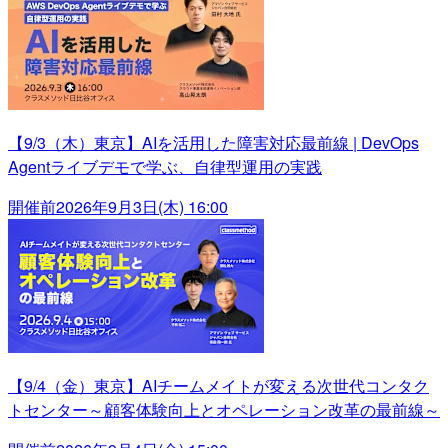
【9/3（木）東京】AIを活用した障害対応最前線 | DevOps
Agentライブデモで学ぶ、自律型運用の実践
開催前
2026年9月3日(木) 16:00
【9/4（金）東京】AIチームメイトが変える次世代コンタク
トセンター～顧客体験向上とオペレーション改革の最前線～