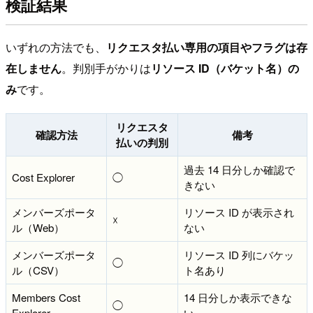
検証結果
いずれの方法でも、
リクエスタ払い専用の項目やフラグは存
在しません
。判別手がかりは
リソース ID（バケット名）の
み
です。
リクエスタ
確認方法
備考
払いの判別
過去 14 日分しか確認で
Cost Explorer
◯
きない
メンバーズポータ
リソース ID が表示され
☓
ル（Web）
ない
メンバーズポータ
リソース ID 列にバケッ
◯
ル（CSV）
ト名あり
Members Cost
14 日分しか表示できな
◯
Explorer
い