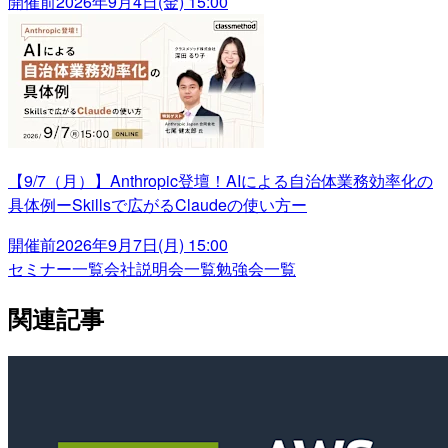
開催前
2026年9月4日(金) 15:00
【9/7（月）】Anthropic登壇！AIによる自治体業務効率化の
具体例ーSkillsで広がるClaudeの使い方ー
開催前
2026年9月7日(月) 15:00
セミナー一覧
会社説明会一覧
勉強会一覧
関連記事