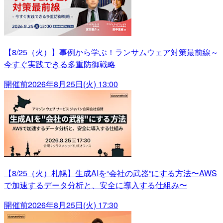
【8/25（火）】事例から学ぶ！ランサムウェア対策最前線～
今すぐ実践できる多重防御戦略
開催前
2026年8月25日(火) 13:00
【8/25（火）札幌】生成AIを“会社の武器”にする方法〜AWS
で加速するデータ分析と、安全に導入する仕組み〜
開催前
2026年8月25日(火) 17:30