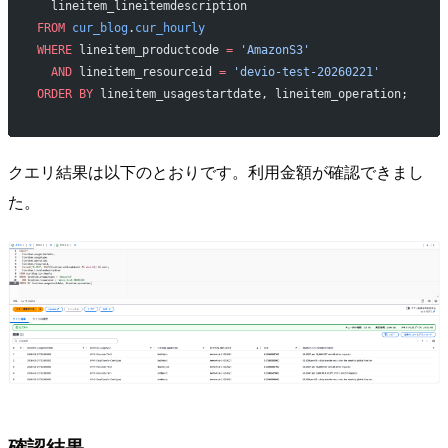
  lineitem_lineitemdescription
FROM
 cur_blog
.
cur_hourly
WHERE
 lineitem_productcode 
=
 'AmazonS3'
  AND
 lineitem_resourceid 
=
 'devio-test-20260221'
ORDER BY
 lineitem_usagestartdate, lineitem_operation;
クエリ結果は以下のとおりです。利用金額が確認できまし
た。
確認結果