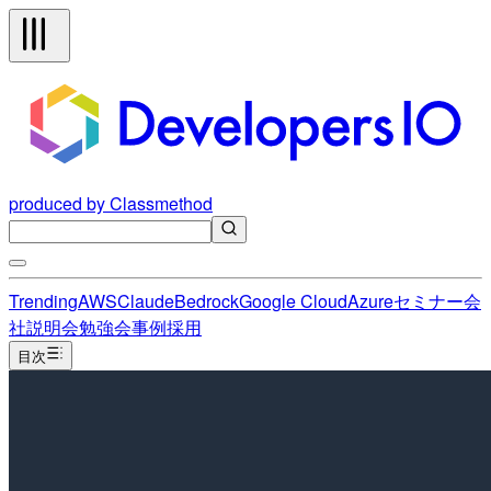
produced by Classmethod
Trending
AWS
Claude
Bedrock
Google Cloud
Azure
セミナー
会
社説明会
勉強会
事例
採用
目次