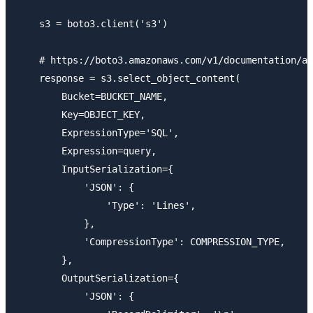
    s3 = boto3.client('s3')

    # https://boto3.amazonaws.com/v1/documentation/ap
    response = s3.select_object_content(

        Bucket=BUCKET_NAME,

        Key=OBJECT_KEY,

        ExpressionType='SQL',

        Expression=query,

        InputSerialization={

            'JSON': {

                'Type': 'Lines',

            },

            'CompressionType': COMPRESSION_TYPE,

        },

        OutputSerialization={

            'JSON': {
