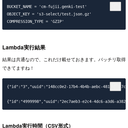
BUCKET_NAME = 'cm-fujii.genki-test'

OBJECT_KEY = 's3-select/test.json.gz'

Lambda実行結果
結果は共通なので、これだけ載せておきます。バッチリ取得
できてますね！
{"id":"3","uuid":"148cc0e2-17b4-4b4b-aebc-481c56f37c8
Lambda実行時間（CSV形式）