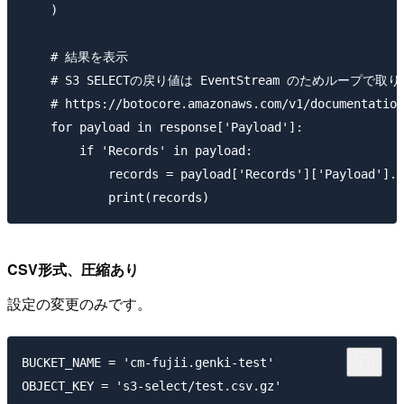
    )

    # 結果を表示

    # S3 SELECTの戻り値は EventStream のためループで取り
    # https://botocore.amazonaws.com/v1/documentation
    for payload in response['Payload']:

        if 'Records' in payload:

            records = payload['Records']['Payload'].d
CSV形式、圧縮あり
設定の変更のみです。
BUCKET_NAME = 'cm-fujii.genki-test'

OBJECT_KEY = 's3-select/test.csv.gz'
