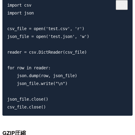
import csv

import json

csv_file = open('test.csv', 'r')

json_file = open('test.json', 'w')

reader = csv.DictReader(csv_file)

for row in reader:

    json.dump(row, json_file)

    json_file.write("\n")

json_file.close()

GZIP圧縮