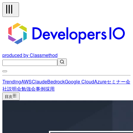
produced by Classmethod
Trending
AWS
Claude
Bedrock
Google Cloud
Azure
セミナー
会
社説明会
勉強会
事例
採用
目次