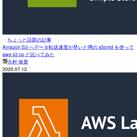
ちょっと話題の記事
Amazon S3 へデータ転送速度が早いと噂の s5cmd を使って
aws s3 cp と比べてみた
大村 保貴
2025.07.12