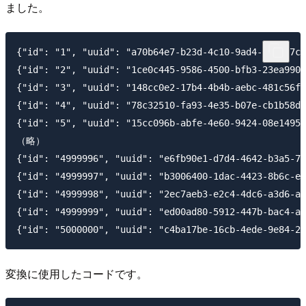
ました。
{"id": "1", "uuid": "a70b64e7-b23d-4c10-9ad4-c90d27c9
{"id": "2", "uuid": "1ce0c445-9586-4500-bfb3-23ea9908
{"id": "3", "uuid": "148cc0e2-17b4-4b4b-aebc-481c56f3
{"id": "4", "uuid": "78c32510-fa93-4e35-b07e-cb1b58d2
{"id": "5", "uuid": "15cc096b-abfe-4e60-9424-08e14957
（略）

{"id": "4999996", "uuid": "e6fb90e1-d7d4-4642-b3a5-7a
{"id": "4999997", "uuid": "b3006400-1dac-4423-8b6c-e1
{"id": "4999998", "uuid": "2ec7aeb3-e2c4-4dc6-a3d6-a3
{"id": "4999999", "uuid": "ed00ad80-5912-447b-bac4-aa
変換に使用したコードです。