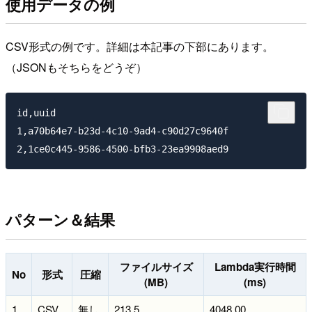
使用データの例
CSV形式の例です。詳細は本記事の下部にあります。
（JSONもそちらをどうぞ）
id,uuid

1,a70b64e7-b23d-4c10-9ad4-c90d27c9640f

パターン＆結果
ファイルサイズ
Lambda実行時間
No
形式
圧縮
(MB)
(ms)
1
CSV
無し
213.5
4048.00