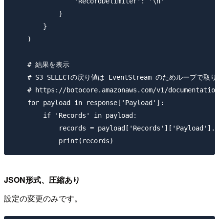
                'RecordDelimiter': '\n'

            }

        }

    )

    # 結果を表示

    # S3 SELECTの戻り値は EventStream のためループで取り
    # https://botocore.amazonaws.com/v1/documentation
    for payload in response['Payload']:

        if 'Records' in payload:

            records = payload['Records']['Payload'].d
JSON形式、圧縮あり
設定の変更のみです。