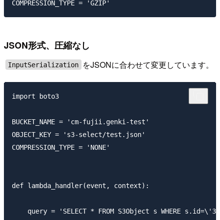
JSON形式、圧縮なし
をJSONに合わせて変更しています。
InputSerialization
import boto3

BUCKET_NAME = 'cm-fujii.genki-test'

OBJECT_KEY = 's3-select/test.json'

COMPRESSION_TYPE = 'NONE'

def lambda_handler(event, context):

    query = 'SELECT * FROM S3Object s WHERE s.id=\'3\