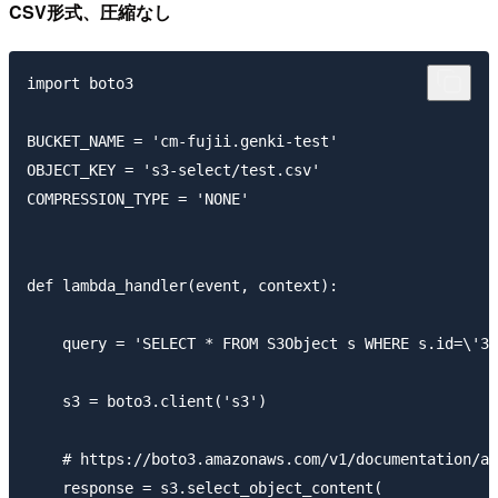
CSV形式、圧縮なし
import boto3

BUCKET_NAME = 'cm-fujii.genki-test'

OBJECT_KEY = 's3-select/test.csv'

COMPRESSION_TYPE = 'NONE'

def lambda_handler(event, context):

    query = 'SELECT * FROM S3Object s WHERE s.id=\'3\
    s3 = boto3.client('s3')

    # https://boto3.amazonaws.com/v1/documentation/ap
    response = s3.select_object_content(
