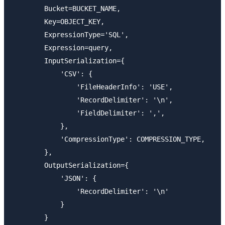
        Bucket=BUCKET_NAME,

        Key=OBJECT_KEY,

        ExpressionType='SQL',

        Expression=query,

        InputSerialization={

            'CSV': {

                'FileHeaderInfo': 'USE',

                'RecordDelimiter': '\n',

                'FieldDelimiter': ',',

            },

            'CompressionType': COMPRESSION_TYPE,

        },

        OutputSerialization={

            'JSON': {

                'RecordDelimiter': '\n'

            }

        }
