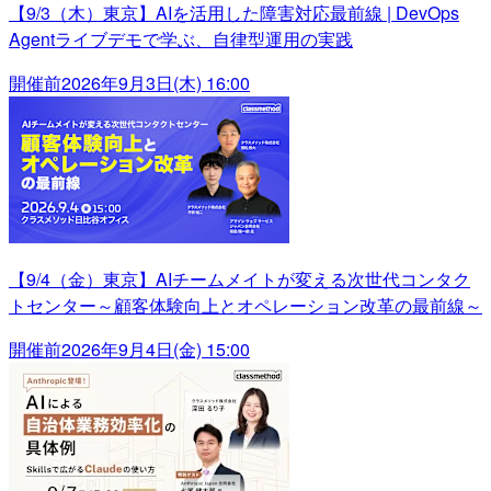
【9/3（木）東京】AIを活用した障害対応最前線 | DevOps
Agentライブデモで学ぶ、自律型運用の実践
開催前
2026年9月3日(木) 16:00
【9/4（金）東京】AIチームメイトが変える次世代コンタク
トセンター～顧客体験向上とオペレーション改革の最前線～
開催前
2026年9月4日(金) 15:00