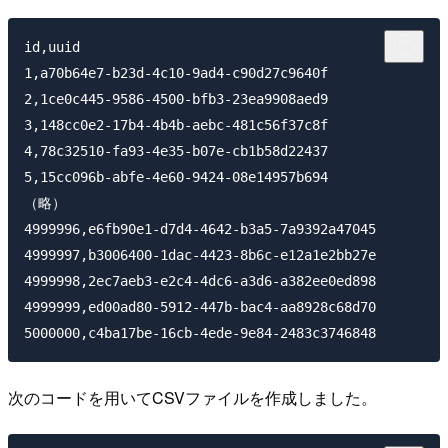
id,uuid

1,a70b64e7-b23d-4c10-9ad4-c90d27c9640f

2,1ce0c445-9586-4500-bfb3-23ea9908aed9

3,148cc0e2-17b4-4b4b-aebc-481c56f37c8f

4,78c32510-fa93-4e35-b07e-cb1b58d22437

5,15cc096b-abfe-4e60-9424-08e14957b694

（略）

4999996,e6fb90e1-d7d4-4642-b3a5-7a9392a47045

4999997,b3006400-1dac-4423-8b6c-e12a1e2bb27e

4999998,2ec7aeb3-e2c4-4dc6-a3d6-a382ee0ed898

4999999,ed00ad80-5912-447b-bac4-aa8928c68d70

次のコードを用いてCSVファイルを作成しました。