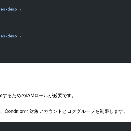
les-demo
 \
les-demo
 \
meRoleするためのIAMロールが必要です。
Conditionで対象アカウントとロググループを制限します。