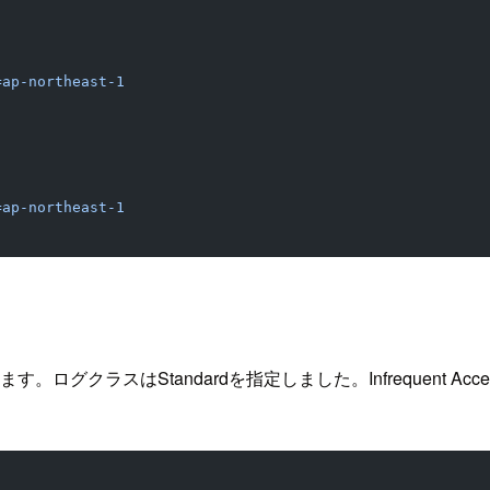
=ap-northeast-1
=ap-northeast-1
ログクラスはStandardを指定しました。Infrequent Acc