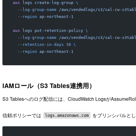
aws
 logs
 create-log-group
 \
  --log-group-name
 /aws/vendedlogs/s3/sal-cw-s3tab
  --region
 ap-northeast-1
aws
 logs
 put-retention-policy
 \
  --log-group-name
 /aws/vendedlogs/s3/sal-cw-s3tab
  --retention-in-days
 30
 \
  --region
 ap-northeast-1
IAMロール（S3 Tables連携用）
S3 Tablesへのログ配信には、CloudWatch LogsがAssu
信頼ポリシーでは
をプリンシパルとし、
logs.amazonaws.com