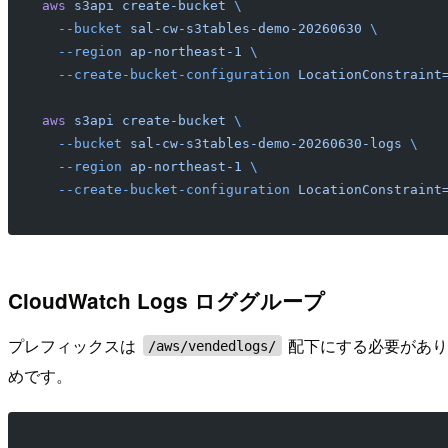
aws
 s3api
 create-bucket
 \
  --bucket
 sal-cw-s3tables-demo-20260630
 \
  --region
 ap-northeast-1
 \
  --create-bucket-configuration
 LocationConstraint
aws
 s3api
 create-bucket
 \
  --bucket
 sal-cw-s3tables-demo-20260630-logs
 \
  --region
 ap-northeast-1
 \
  --create-bucket-configuration
 LocationConstraint
CloudWatch Logs ロググループ
プレフィックスは
配下にする必要があります。
/aws/vendedlogs/
めです。