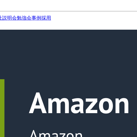
社説明会
勉強会
事例
採用