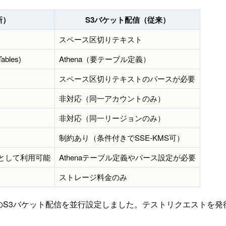
（新）
S3バケット配信（従来）
スペース区切りテキスト
Tables)
Athena（要テーブル定義）
スペース区切りテキストのパースが必要
非対応（同一アカウントのみ）
非対応（同一リージョンのみ）
制約あり（条件付きでSSE-KMS可）
ルとして利用可能
Athenaテーブル定義やパース設定が必要
ストレージ料金のみ
3バケット配信を並行設定しました。テストリクエストを発行した後、CloudW