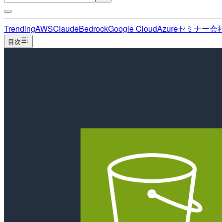
Trending
AWS
Claude
Bedrock
Google Cloud
Azure
セミナー
会
目次