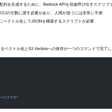
t32配列を生成するために、Bedrock APIを別途呼び出すスク
2配列をCLIの引数に渡す必要があり、人間が扱うには非常に不便
別にベクトル化してJSONを構築するスクリプトが必要
ockによるベクトル化とS3 Vectorsへの保存が一つのコマンドで完了
ジサービスです"