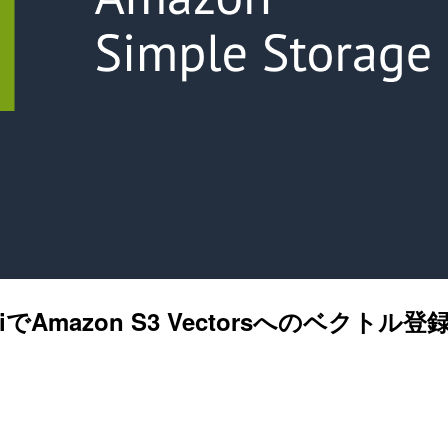
d-cliでAmazon S3 Vectorsへのベ