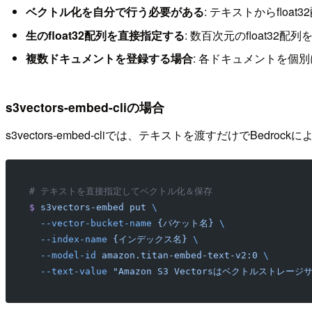
ベクトル化を自分で行う必要がある
: テキストからfloa
生のfloat32配列を直接指定する
: 数百次元のfloat3
複数ドキュメントを登録する場合
: 各ドキュメントを個
s3vectors-embed-cliの場合
s3vectors-embed-cliでは、テキストを渡すだけでBedr
# テキストを直接指定してベクトル化＆保存
$
 s3vectors-embed
 put
 \
  --vector-bucket-name
 {バケット名}
 \
  --index-name
 {インデックス名}
 \
  --model-id
 amazon.titan-embed-text-v2:0
 \
  --text-value
 "Amazon S3 Vectorsはベクトルストレー