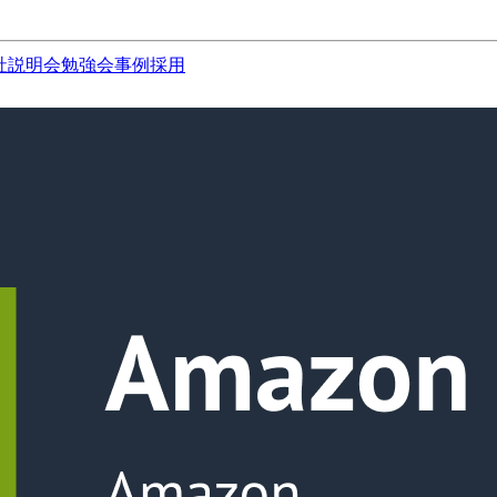
社説明会
勉強会
事例
採用