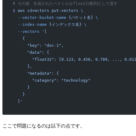
# その後、生成されたベクトルをfloat32配列として渡す
$
 aws
 s3vectors
 put-vectors
 \
  --vector-bucket-name
 {バケット名}
 \
  --index-name
 {インデックス名}
 \
  --vectors
 '[
    {
      "key": "doc-1",
      "data": {
        "float32": [0.123, 0.456, 0.789, ..., 0.01
      },
      "metadata": {
        "category": "technology"
      }
    }
  ]'
ここで問題になるのは以下の点です。