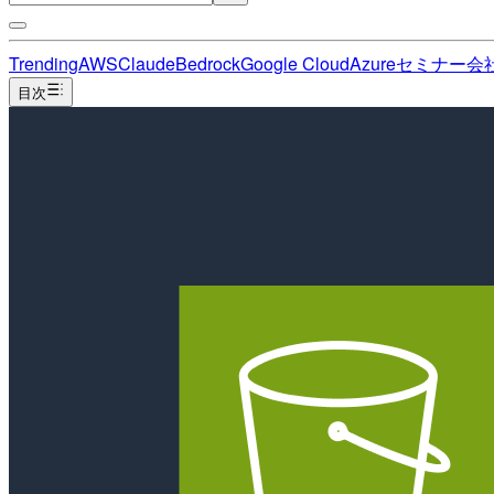
Trending
AWS
Claude
Bedrock
Google Cloud
Azure
セミナー
会
目次