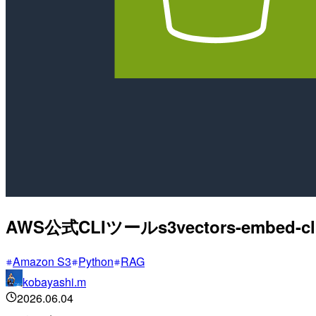
AWS公式CLIツールs3vectors-embe
Amazon S3
Python
RAG
kobayashi.m
2026.06.04