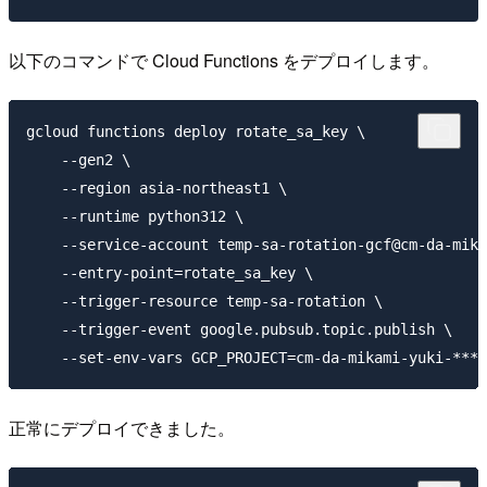
以下のコマンドで Cloud Functions をデプロイします。
gcloud functions deploy rotate_sa_key \

    --gen2 \

    --region asia-northeast1 \

    --runtime python312 \

    --service-account temp-sa-rotation-gcf@cm-da-mika
    --entry-point=rotate_sa_key \

    --trigger-resource temp-sa-rotation \

    --trigger-event google.pubsub.topic.publish \

正常にデプロイできました。