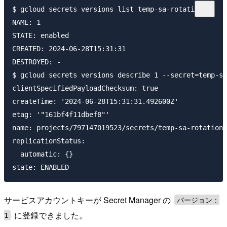
$ gcloud secrets versions list temp-sa-rotation

NAME: 1

STATE: enabled

CREATED: 2024-06-28T15:31:31

DESTROYED: -

$ gcloud secrets versions describe 1 --secret=temp-sa
clientSpecifiedPayloadChecksum: true

createTime: '2024-06-28T15:31:31.492600Z'

etag: '"161bf4f11dbef8"'

name: projects/797147019523/secrets/temp-sa-rotation/
replicationStatus:

  automatic: {}

サービスアカウントキーが Secret Manager の
バージョン：
に登録できました。
1