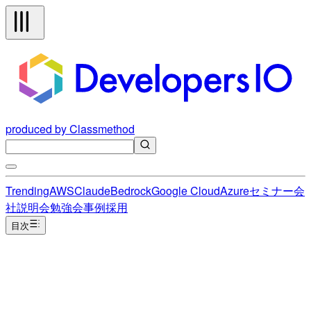
produced by Classmethod
Trending
AWS
Claude
Bedrock
Google Cloud
Azure
セミナー
会
社説明会
勉強会
事例
採用
目次