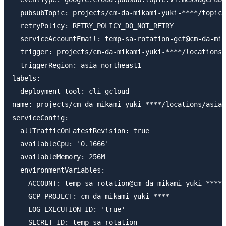
  pubsubTopic: projects/cm-da-mikami-yuki-****/topics
  retryPolicy: RETRY_POLICY_DO_NOT_RETRY

  serviceAccountEmail: temp-sa-rotation-gcf@cm-da-mik
  trigger: projects/cm-da-mikami-yuki-****/locations/
  triggerRegion: asia-northeast1

labels:

  deployment-tool: cli-gcloud

name: projects/cm-da-mikami-yuki-****/locations/asia-
serviceConfig:

  allTrafficOnLatestRevision: true

  availableCpu: '0.1666'

  availableMemory: 256M

  environmentVariables:

    ACCOUNT: temp-sa-rotation@cm-da-mikami-yuki-****.
    GCP_PROJECT: cm-da-mikami-yuki-****

    LOG_EXECUTION_ID: 'true'

    SECRET_ID: temp-sa-rotation
