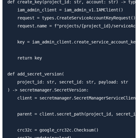
def create_key(project_id: str, account: str) -> type
    iam_admin_client = iam_admin_v1.IAMClient()

    request = types.CreateServiceAccountKeyRequest()

    request.name = f"projects/{project_id}/serviceAcc
    key = iam_admin_client.create_service_account_key
    return key

def add_secret_version(

    project_id: str, secret_id: str, payload: str

) -> secretmanager.SecretVersion:

    client = secretmanager.SecretManagerServiceClient
    parent = client.secret_path(project_id, secret_id
    crc32c = google_crc32c.Checksum()

    crc32c.update(payload)
