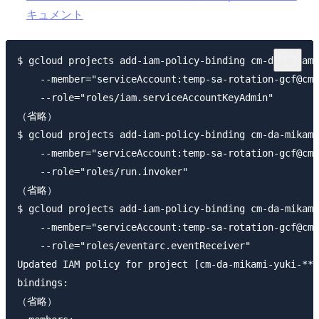
キュメント
$ gcloud projects add-iam-policy-binding cm-da-mikami
    --member="serviceAccount:temp-sa-rotation-gcf@cm-
    --role="roles/iam.serviceAccountKeyAdmin"

（省略）

$ gcloud projects add-iam-policy-binding cm-da-mikami
    --member="serviceAccount:temp-sa-rotation-gcf@cm-
    --role="roles/run.invoker"

（省略）

$ gcloud projects add-iam-policy-binding cm-da-mikami
    --member="serviceAccount:temp-sa-rotation-gcf@cm-
    --role="roles/eventarc.eventReceiver"

Updated IAM policy for project [cm-da-mikami-yuki-***
bindings:

（省略）
