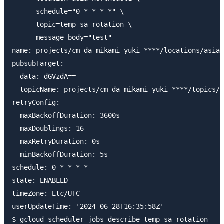
    --schedule="0 * * * *" \

    --topic=temp-sa-rotation \

    --message-body="test"

name: projects/cm-da-mikami-yuki-****/locations/asia-
pubsubTarget:

  data: dGVzdA==

  topicName: projects/cm-da-mikami-yuki-****/topics/t
retryConfig:

  maxBackoffDuration: 3600s

  maxDoublings: 16

  maxRetryDuration: 0s

  minBackoffDuration: 5s

schedule: 0 * * * *

state: ENABLED

timeZone: Etc/UTC

userUpdateTime: '2024-06-28T16:35:58Z'

$ gcloud scheduler jobs describe temp-sa-rotation --l