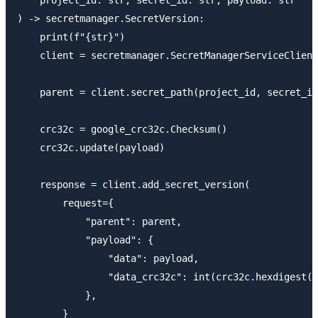
    project_id: str, secret_id: str, payload: str

) -> secretmanager.SecretVersion:

    print(f"{str}")

    client = secretmanager.SecretManagerServiceClient
    parent = client.secret_path(project_id, secret_id
    crc32c = google_crc32c.Checksum()

    crc32c.update(payload)

    response = client.add_secret_version(

        request={

            "parent": parent,

            "payload": {

                "data": payload,

                "data_crc32c": int(crc32c.hexdigest()
            },

        }
