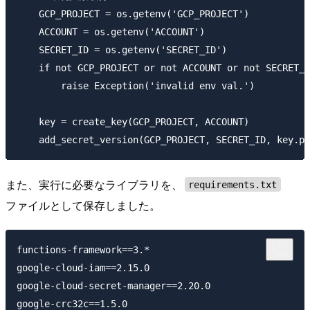
    GCP_PROJECT = os.getenv('GCP_PROJECT')

    ACCOUNT = os.getenv('ACCOUNT')

    SECRET_ID = os.getenv('SECRET_ID')

    if not GCP_PROJECT or not ACCOUNT or not SECRET_I
        raise Exception('invalid env val.')

    key = create_key(GCP_PROJECT, ACCOUNT)

また、実行に必要なライブラリを、
requirements.txt
ファイルとして保存しました。
functions-framework==3.*

google-cloud-iam==2.15.0

google-cloud-secret-manager==2.20.0
