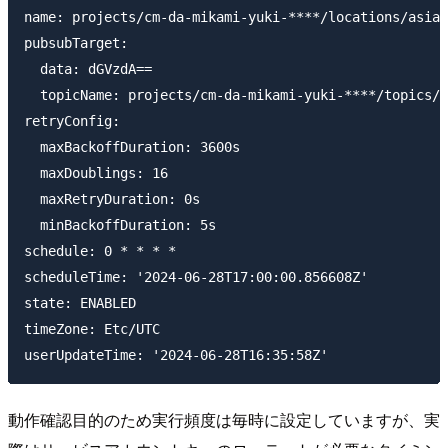
name: projects/cm-da-mikami-yuki-****/locations/asia-
pubsubTarget:

  data: dGVzdA==

  topicName: projects/cm-da-mikami-yuki-****/topics/t
retryConfig:

  maxBackoffDuration: 3600s

  maxDoublings: 16

  maxRetryDuration: 0s

  minBackoffDuration: 5s

schedule: 0 * * * *

scheduleTime: '2024-06-28T17:00:00.856608Z'

state: ENABLED

timeZone: Etc/UTC

動作確認目的のため実行頻度は毎時に設定していますが、実