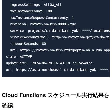
  ingressSettings: ALLOW_ALL

  maxInstanceCount: 100

  maxInstanceRequestConcurrency: 1

  revision: rotate-sa-key-00001-zuy

  service: projects/cm-da-mikami-yuki-****/locations/
  serviceAccountEmail: temp-sa-rotation-gcf@cm-da-mik
  timeoutSeconds: 60

  uri: https://rotate-sa-key-rfdxqagmja-an.a.run.app

state: ACTIVE

updateTime: '2024-06-28T16:43:18.271245487Z'

Cloud Functions スケジュール実行結果を
確認