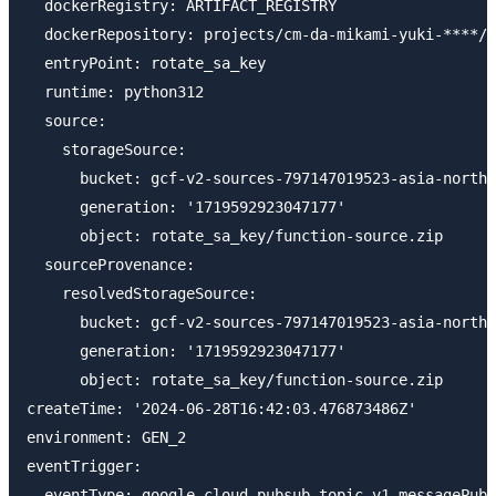
  dockerRegistry: ARTIFACT_REGISTRY

  dockerRepository: projects/cm-da-mikami-yuki-****/l
  entryPoint: rotate_sa_key

  runtime: python312

  source:

    storageSource:

      bucket: gcf-v2-sources-797147019523-asia-northe
      generation: '1719592923047177'

      object: rotate_sa_key/function-source.zip

  sourceProvenance:

    resolvedStorageSource:

      bucket: gcf-v2-sources-797147019523-asia-northe
      generation: '1719592923047177'

      object: rotate_sa_key/function-source.zip

createTime: '2024-06-28T16:42:03.476873486Z'

environment: GEN_2

eventTrigger:

  eventType: google.cloud.pubsub.topic.v1.messagePubl