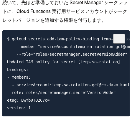
続いて、先ほど準備しておいた Secret Manager シークレッ
トに、Cloud Functions 実行用サービスアカウントがシーク
レットバージョンを追加する権限を付与します。
$ gcloud secrets add-iam-policy-binding temp-sa-rotat
    --member="serviceAccount:temp-sa-rotation-gcf@cm-
    --role="roles/secretmanager.secretVersionAdder"

Updated IAM policy for secret [temp-sa-rotation].

bindings:

- members:

  - serviceAccount:temp-sa-rotation-gcf@cm-da-mikami-
  role: roles/secretmanager.secretVersionAdder

etag: BwYb9TQ2C7c=
