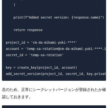
    )

    print(f"Added secret version: {response.name}")

    return response

project_id = 'cm-da-mikami-yuki-****'

account = 'temp-sa-rotation@cm-da-mikami-yuki-****.ia
secret_id = 'temp-sa-rotation'

key = create_key(project_id, account)

念のため、正常にシークレットバージョンが登録されたか確
認しておきます。