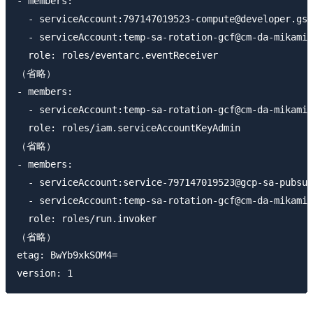
- members:

  - serviceAccount:797147019523-compute@developer.gse
  - serviceAccount:temp-sa-rotation-gcf@cm-da-mikami-
  role: roles/eventarc.eventReceiver

（省略）

- members:

  - serviceAccount:temp-sa-rotation-gcf@cm-da-mikami-
  role: roles/iam.serviceAccountKeyAdmin

（省略）

- members:

  - serviceAccount:service-797147019523@gcp-sa-pubsub
  - serviceAccount:temp-sa-rotation-gcf@cm-da-mikami-
  role: roles/run.invoker

（省略）

etag: BwYb9xkSOM4=
