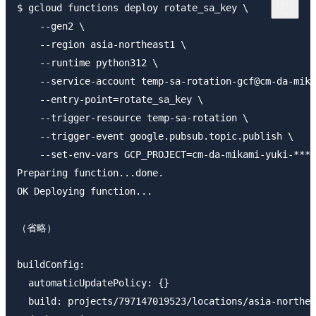
$ gcloud functions deploy rotate_sa_key \

    --gen2 \

    --region asia-northeast1 \

    --runtime python312 \

    --service-account temp-sa-rotation-gcf@cm-da-mika
    --entry-point=rotate_sa_key \

    --trigger-resource temp-sa-rotation \

    --trigger-event google.pubsub.topic.publish \

    --set-env-vars GCP_PROJECT=cm-da-mikami-yuki-****
Preparing function...done.                           
OK Deploying function...                             
（省略）                                               
buildConfig:

  automaticUpdatePolicy: {}

  build: projects/797147019523/locations/asia-northea