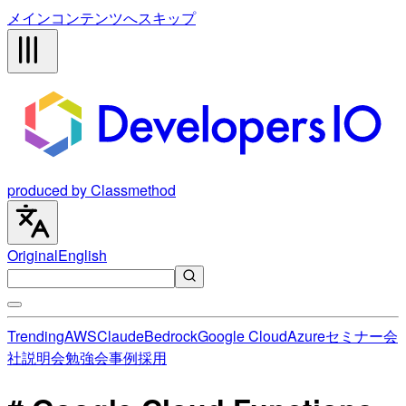
メインコンテンツへスキップ
produced by Classmethod
Original
English
Trending
AWS
Claude
Bedrock
Google Cloud
Azure
セミナー
会
社説明会
勉強会
事例
採用