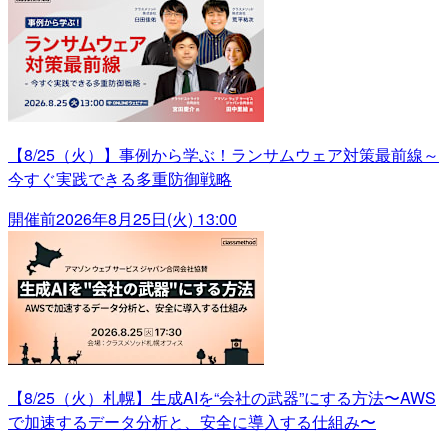
【8/25（火）】事例から学ぶ！ランサムウェア対策最前線～
今すぐ実践できる多重防御戦略
開催前
2026年8月25日(火) 13:00
【8/25（火）札幌】生成AIを“会社の武器”にする方法〜AWS
で加速するデータ分析と、安全に導入する仕組み〜