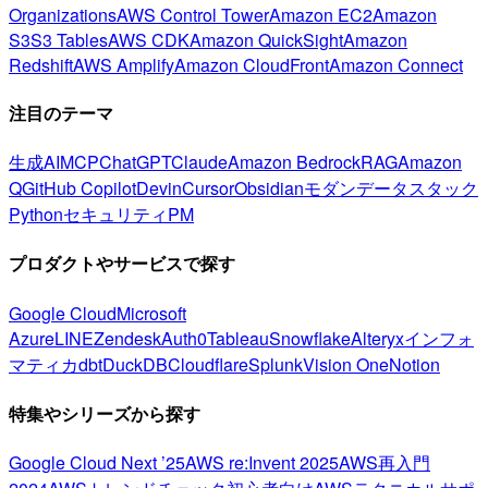
Organizations
AWS Control Tower
Amazon EC2
Amazon
S3
S3 Tables
AWS CDK
Amazon QuickSight
Amazon
Redshift
AWS Amplify
Amazon CloudFront
Amazon Connect
注目のテーマ
生成AI
MCP
ChatGPT
Claude
Amazon Bedrock
RAG
Amazon
Q
GitHub Copilot
Devin
Cursor
Obsidian
モダンデータスタック
Python
セキュリティ
PM
プロダクトやサービスで探す
Google Cloud
Microsoft
Azure
LINE
Zendesk
Auth0
Tableau
Snowflake
Alteryx
インフォ
マティカ
dbt
DuckDB
Cloudflare
Splunk
Vision One
Notion
特集やシリーズから探す
Google Cloud Next ’25
AWS re:Invent 2025
AWS再入門