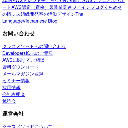
2024
AWSトレンドチェック
初心者向け
AWSテクニカルサポ
ート
AWS認定（資格）
製造業関連
ジョインブログ
くらめそ
の情シス
組織開発室の活動
デザイン
Thai
Language
Vietnamese Blog
お問い合わせ
クラスメソッドへの問い合わせ
DevelopersIOへのご意見
AWSに関するご相談
資料ダウンロード
メールマガジン登録
セミナー情報
採用情報
会社説明会
勉強会
運営会社
クラスメソッドについて