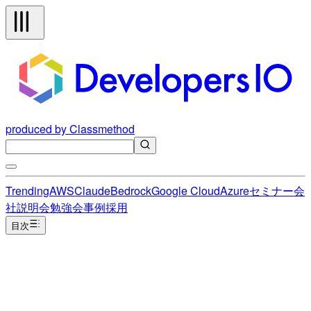
produced by Classmethod
Trending
AWS
Claude
Bedrock
Google Cloud
Azure
セミナー
会
社説明会
勉強会
事例
採用
目次