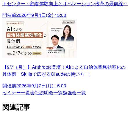
トセンター～顧客体験向上とオペレーション改革の最前線～
開催前
2026年9月4日(金) 15:00
【9/7（月）】Anthropic登壇！AIによる自治体業務効率化の
具体例ーSkillsで広がるClaudeの使い方ー
開催前
2026年9月7日(月) 15:00
セミナー一覧
会社説明会一覧
勉強会一覧
関連記事