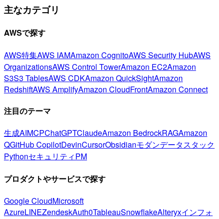
主なカテゴリ
AWSで探す
AWS特集
AWS IAM
Amazon Cognito
AWS Security Hub
AWS
Organizations
AWS Control Tower
Amazon EC2
Amazon
S3
S3 Tables
AWS CDK
Amazon QuickSight
Amazon
Redshift
AWS Amplify
Amazon CloudFront
Amazon Connect
注目のテーマ
生成AI
MCP
ChatGPT
Claude
Amazon Bedrock
RAG
Amazon
Q
GitHub Copilot
Devin
Cursor
Obsidian
モダンデータスタック
Python
セキュリティ
PM
プロダクトやサービスで探す
Google Cloud
Microsoft
Azure
LINE
Zendesk
Auth0
Tableau
Snowflake
Alteryx
インフォ