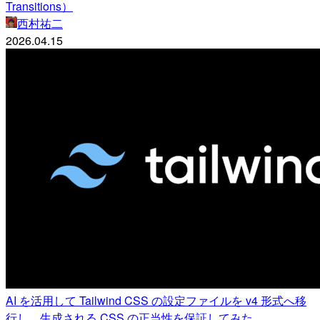
Transitions）
西村祐二
2026.04.15
AI を活用して Tailwind CSS の設定ファイルを v4 形式へ移
行し、生成される CSS の正当性を保証してみた