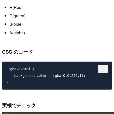
R(Red)
G(green)
B(blue)
A(alpha)
CSS のコード
.rgba-exampl {

    background-color : rgba(0,0,255,1);

実機でチェック