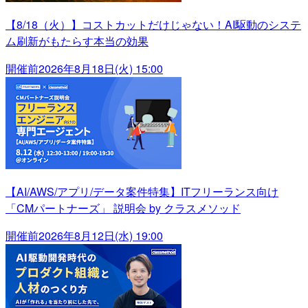
【8/18（火）】コストカットだけじゃない！AI駆動のシステ
ム刷新がもたらす本当の効果
開催前
2026年8月18日(火) 15:00
【AI/AWS/アプリ/データ案件特集】ITフリーランス向け
「CMパートナーズ」 説明会 by クラスメソッド
開催前
2026年8月12日(水) 19:00