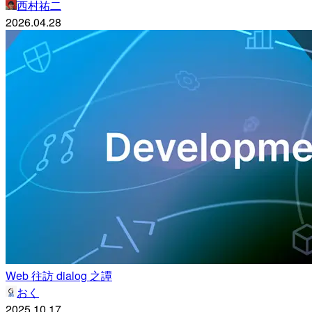
西村祐二
2026.04.28
Web 往訪 dialog 之譚
おく
2025.10.17