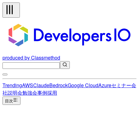
produced by Classmethod
Trending
AWS
Claude
Bedrock
Google Cloud
Azure
セミナー
会
社説明会
勉強会
事例
採用
目次