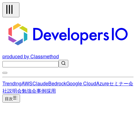
produced by Classmethod
Trending
AWS
Claude
Bedrock
Google Cloud
Azure
セミナー
会
社説明会
勉強会
事例
採用
目次