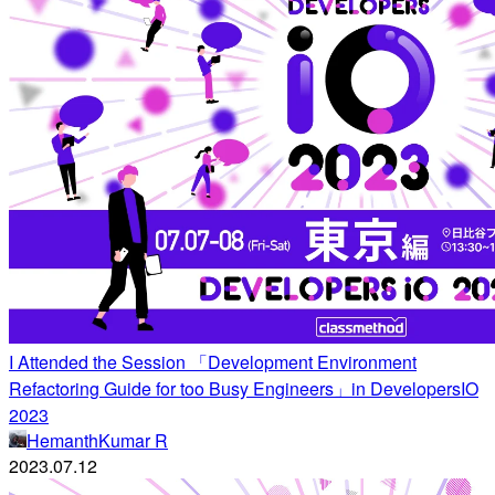
I Attended the Session 「Development Environment
Refactoring Guide for too Busy Engineers」in DevelopersIO
2023
HemanthKumar R
2023.07.12