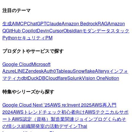
注目のテーマ
生成AI
MCP
ChatGPT
Claude
Amazon Bedrock
RAG
Amazon
Q
GitHub Copilot
Devin
Cursor
Obsidian
モダンデータスタック
Python
セキュリティ
PM
プロダクトやサービスで探す
Google Cloud
Microsoft
Azure
LINE
Zendesk
Auth0
Tableau
Snowflake
Alteryx
インフォ
マティカ
dbt
DuckDB
Cloudflare
Splunk
Vision One
Notion
特集やシリーズから探す
Google Cloud Next ’25
AWS re:Invent 2025
AWS再入門
2024
AWSトレンドチェック
初心者向け
AWSテクニカルサポ
ート
AWS認定（資格）
製造業関連
ジョインブログ
くらめそ
の情シス
組織開発室の活動
デザイン
Thai