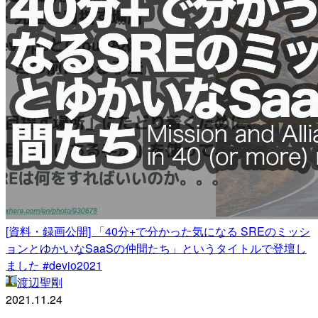
[資料・録画公開] 「40分+で分かった気になる SREのミッシ
ョンとゆかいなSaaSの仲間たち」というタイトルで登壇し
ました #devio2021
渡辺聖剛
2021.11.24