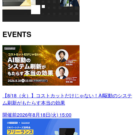
EVENTS
【8/18（火）】コストカットだけじゃない！AI駆動のシステ
ム刷新がもたらす本当の効果
開催前
2026年8月18日(火) 15:00