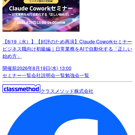
【8/19（水）】【好評のため再演】Claude Coworkセミナー
ビジネス職向け初級編｜日常業務をAIで自動化する「正しい
始め方」
開催前
2026年8月19日(水) 13:00
セミナー一覧
会社説明会一覧
勉強会一覧
クラスメソッド株式会社