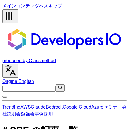
メインコンテンツへスキップ
produced by Classmethod
Original
English
Trending
AWS
Claude
Bedrock
Google Cloud
Azure
セミナー
会
社説明会
勉強会
事例
採用