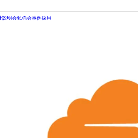
社説明会
勉強会
事例
採用