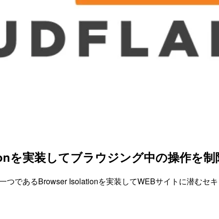
er Isolationを実装してブラウジング中の操作
tの機能の一つであるBrowser Isolationを実装してWEBサ