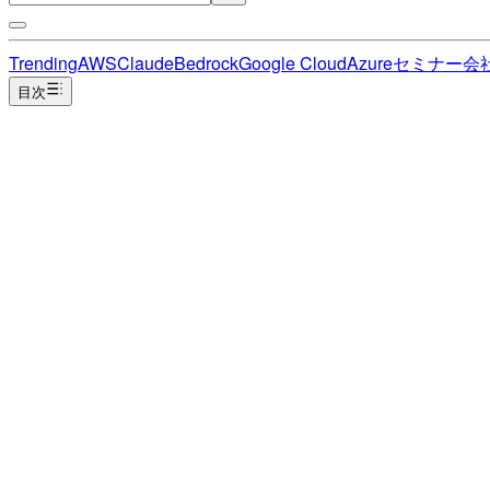
Trending
AWS
Claude
Bedrock
Google Cloud
Azure
セミナー
会
目次