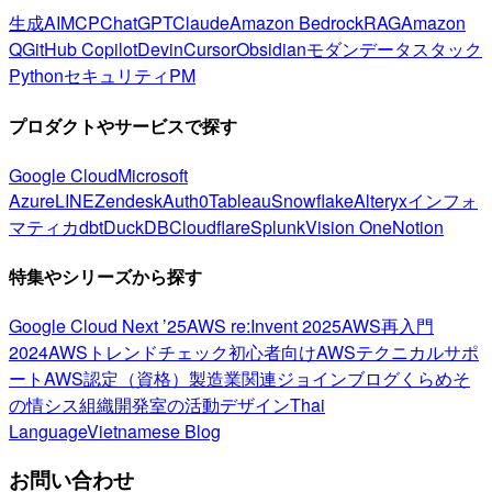
生成AI
MCP
ChatGPT
Claude
Amazon Bedrock
RAG
Amazon
Q
GitHub Copilot
Devin
Cursor
Obsidian
モダンデータスタック
Python
セキュリティ
PM
プロダクトやサービスで探す
Google Cloud
Microsoft
Azure
LINE
Zendesk
Auth0
Tableau
Snowflake
Alteryx
インフォ
マティカ
dbt
DuckDB
Cloudflare
Splunk
Vision One
Notion
特集やシリーズから探す
Google Cloud Next ’25
AWS re:Invent 2025
AWS再入門
2024
AWSトレンドチェック
初心者向け
AWSテクニカルサポ
ート
AWS認定（資格）
製造業関連
ジョインブログ
くらめそ
の情シス
組織開発室の活動
デザイン
Thai
Language
Vietnamese Blog
お問い合わせ