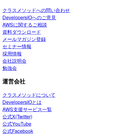
クラスメソッドへの問い合わせ
DevelopersIOへのご意見
AWSに関するご相談
資料ダウンロード
メールマガジン登録
セミナー情報
採用情報
会社説明会
勉強会
運営会社
クラスメソッドについて
DevelopersIOとは
AWS支援サービス一覧
公式X(Twitter)
公式YouTube
公式Facebook