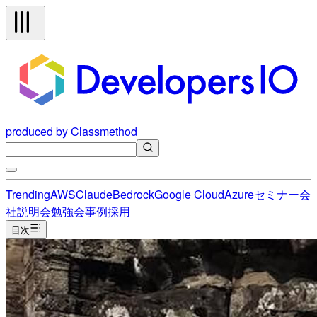
produced by Classmethod
Trending
AWS
Claude
Bedrock
Google Cloud
Azure
セミナー
会
社説明会
勉強会
事例
採用
目次