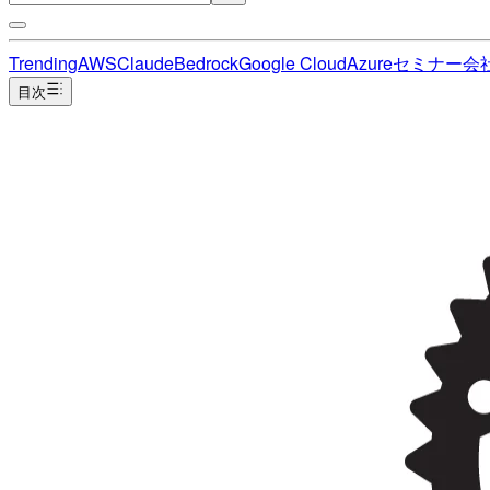
Trending
AWS
Claude
Bedrock
Google Cloud
Azure
セミナー
会
目次