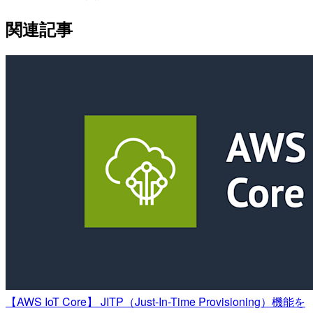
関連記事
【AWS IoT Core】 JITP（Just-In-Time Provisioning）機能を