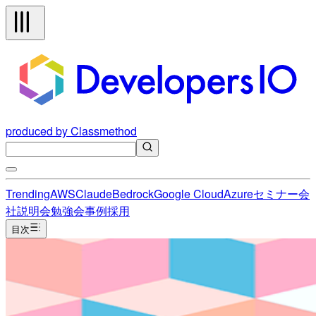
produced by Classmethod
Trending
AWS
Claude
Bedrock
Google Cloud
Azure
セミナー
会
社説明会
勉強会
事例
採用
目次