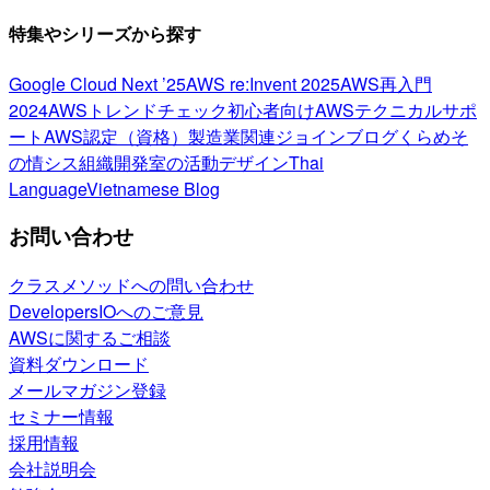
特集やシリーズから探す
Google Cloud Next ’25
AWS re:Invent 2025
AWS再入門
2024
AWSトレンドチェック
初心者向け
AWSテクニカルサポ
ート
AWS認定（資格）
製造業関連
ジョインブログ
くらめそ
の情シス
組織開発室の活動
デザイン
Thai
Language
Vietnamese Blog
お問い合わせ
クラスメソッドへの問い合わせ
DevelopersIOへのご意見
AWSに関するご相談
資料ダウンロード
メールマガジン登録
セミナー情報
採用情報
会社説明会