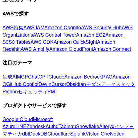
AWSで探す
AWS特集
AWS IAM
Amazon Cognito
AWS Security Hub
AWS
Organizations
AWS Control Tower
Amazon EC2
Amazon
S3
S3 Tables
AWS CDK
Amazon QuickSight
Amazon
Redshift
AWS Amplify
Amazon CloudFront
Amazon Connect
注目のテーマ
生成AI
MCP
ChatGPT
Claude
Amazon Bedrock
RAG
Amazon
Q
GitHub Copilot
Devin
Cursor
Obsidian
モダンデータスタック
Python
セキュリティ
PM
プロダクトやサービスで探す
Google Cloud
Microsoft
Azure
LINE
Zendesk
Auth0
Tableau
Snowflake
Alteryx
インフォ
マティカ
dbt
DuckDB
Cloudflare
Splunk
Vision One
Notion