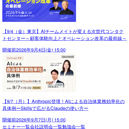
【9/4（金）東京】AIチームメイトが変える次世代コンタク
トセンター～顧客体験向上とオペレーション改革の最前線～
開催前
2026年9月4日(金) 15:00
【9/7（月）】Anthropic登壇！AIによる自治体業務効率化の
具体例ーSkillsで広がるClaudeの使い方ー
開催前
2026年9月7日(月) 15:00
セミナー一覧
会社説明会一覧
勉強会一覧