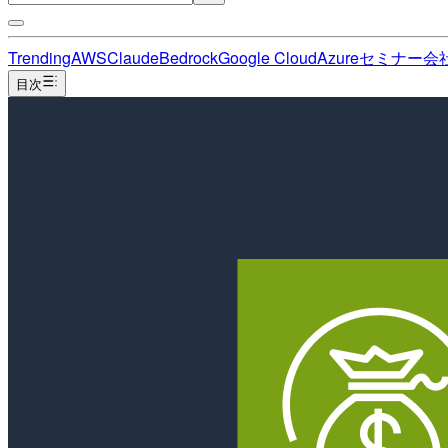
Trending
AWS
Claude
Bedrock
Google Cloud
Azure
セミナー
会
目次