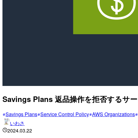
Savings Plans 返品操作を拒否
Savings Plans
Service Control Policy
AWS Organizations
いわさ
2024.03.22