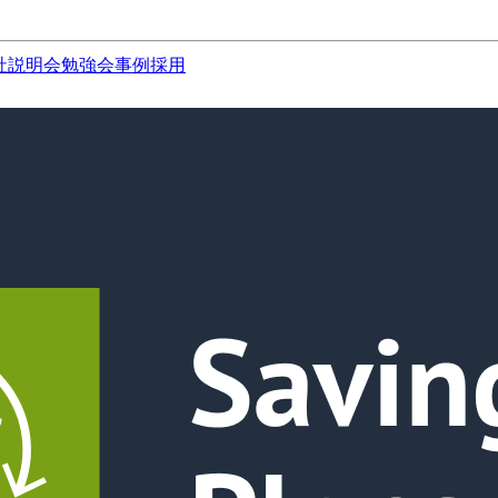
社説明会
勉強会
事例
採用