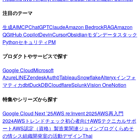
注目のテーマ
生成AI
MCP
ChatGPT
Claude
Amazon Bedrock
RAG
Amazon
Q
GitHub Copilot
Devin
Cursor
Obsidian
モダンデータスタック
Python
セキュリティ
PM
プロダクトやサービスで探す
Google Cloud
Microsoft
Azure
LINE
Zendesk
Auth0
Tableau
Snowflake
Alteryx
インフォ
マティカ
dbt
DuckDB
Cloudflare
Splunk
Vision One
Notion
特集やシリーズから探す
Google Cloud Next ’25
AWS re:Invent 2025
AWS再入門
2024
AWSトレンドチェック
初心者向け
AWSテクニカルサポ
ート
AWS認定（資格）
製造業関連
ジョインブログ
くらめそ
の情シス
組織開発室の活動
デザイン
Thai