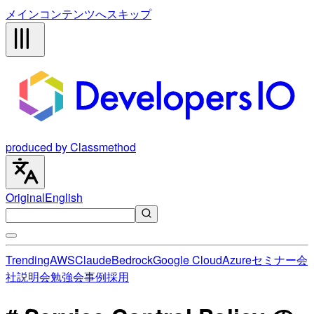
メインコンテンツへスキップ
produced by Classmethod
Original
English
Trending
AWS
Claude
Bedrock
Google Cloud
Azure
セミナー
会
社説明会
勉強会
事例
採用