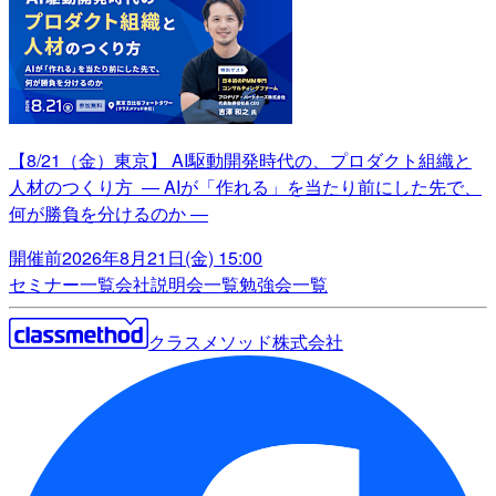
【8/21（金）東京】 AI駆動開発時代の、プロダクト組織と
人材のつくり方 ― AIが「作れる」を当たり前にした先で、
何が勝負を分けるのか ―
開催前
2026年8月21日(金) 15:00
セミナー一覧
会社説明会一覧
勉強会一覧
クラスメソッド株式会社