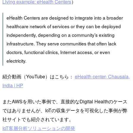
Living example: eHealth Centers
）
eHealth Centers are designed to integrate into a broader
healthcare network of services or they can be deployed
independently, depending on a community’s existing
infrastructure. They serve communities that often lack
doctors, functional clinics, Internet access, or even
electricity.
紹介動画（YouTube）はこちら：
eHealth center- Chausala,
India | HP
またAWSを用いた事例で、直接的なDigital Healthのケース
ではありませんが、IoTの収集データを可視化した事例が弊
社サイトでも紹介されています。
IoT客層分析ソリューションの開発