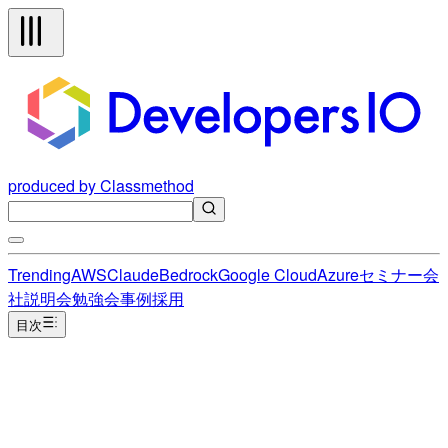
produced by Classmethod
Trending
AWS
Claude
Bedrock
Google Cloud
Azure
セミナー
会
社説明会
勉強会
事例
採用
目次