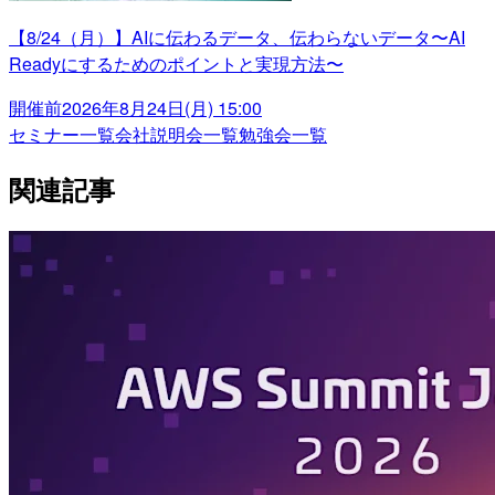
【8/24（月）】AIに伝わるデータ、伝わらないデータ〜AI
Readyにするためのポイントと実現方法〜
開催前
2026年8月24日(月) 15:00
セミナー一覧
会社説明会一覧
勉強会一覧
関連記事