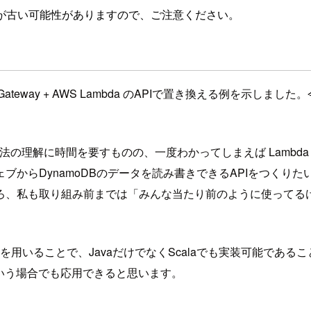
が古い可能性がありますので、ご注意ください。
I Gateway + AWS Lambda のAPIで置き換える例を
める作法の理解に時間を要すものの、一度わかってしまえば Lambda
ブからDynamoDBのデータを読み書きできるAPIをつくり
ろ、私も取り組み前までは「みんな当たり前のように使ってる
Scalaを用いることで、JavaだけでなくScalaでも実装可能で
る、という場合でも応用できると思います。