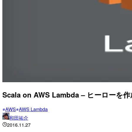
Scala on AWS Lambda – ヒー
AWS
AWS Lambda
和田祐介
2016.11.27