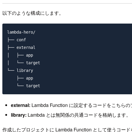
以下のような構成にします。
lambda-hero/

├── conf

├── external

│   ├── app

│   └── target

└── library

    ├── app

external:
Lambda Function に設定するコードをこ
library:
Lambda とは無関係の共通コードを格納します。
作成したプロジェクトに Lambda Function として