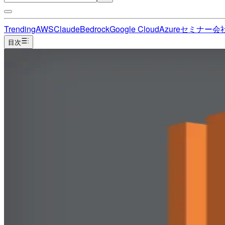
Trending
AWS
Claude
Bedrock
Google Cloud
Azure
セミナー
会
目次