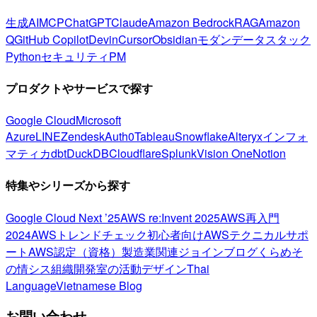
生成AI
MCP
ChatGPT
Claude
Amazon Bedrock
RAG
Amazon
Q
GitHub Copilot
Devin
Cursor
Obsidian
モダンデータスタック
Python
セキュリティ
PM
プロダクトやサービスで探す
Google Cloud
Microsoft
Azure
LINE
Zendesk
Auth0
Tableau
Snowflake
Alteryx
インフォ
マティカ
dbt
DuckDB
Cloudflare
Splunk
Vision One
Notion
特集やシリーズから探す
Google Cloud Next ’25
AWS re:Invent 2025
AWS再入門
2024
AWSトレンドチェック
初心者向け
AWSテクニカルサポ
ート
AWS認定（資格）
製造業関連
ジョインブログ
くらめそ
の情シス
組織開発室の活動
デザイン
Thai
Language
Vietnamese Blog
お問い合わせ