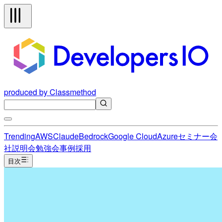
produced by Classmethod
Trending
AWS
Claude
Bedrock
Google Cloud
Azure
セミナー
会
社説明会
勉強会
事例
採用
目次