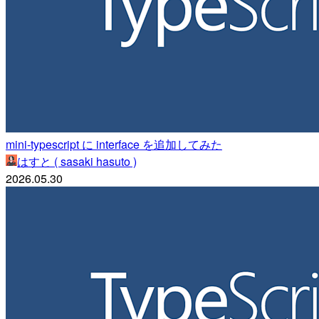
mini-typescript に interface を追加してみた
はすと ( sasaki hasuto )
2026.05.30