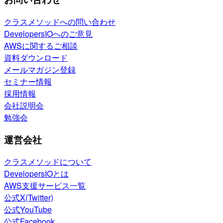
クラスメソッドへの問い合わせ
DevelopersIOへのご意見
AWSに関するご相談
資料ダウンロード
メールマガジン登録
セミナー情報
採用情報
会社説明会
勉強会
運営会社
クラスメソッドについて
DevelopersIOとは
AWS支援サービス一覧
公式X(Twitter)
公式YouTube
公式Facebook