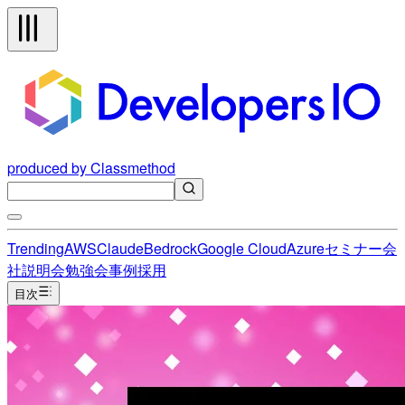
produced by Classmethod
Trending
AWS
Claude
Bedrock
Google Cloud
Azure
セミナー
会
社説明会
勉強会
事例
採用
目次