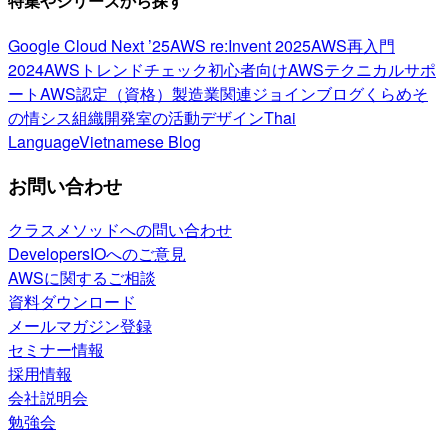
特集やシリーズから探す
Google Cloud Next ’25
AWS re:Invent 2025
AWS再入門
2024
AWSトレンドチェック
初心者向け
AWSテクニカルサポ
ート
AWS認定（資格）
製造業関連
ジョインブログ
くらめそ
の情シス
組織開発室の活動
デザイン
Thai
Language
Vietnamese Blog
お問い合わせ
クラスメソッドへの問い合わせ
DevelopersIOへのご意見
AWSに関するご相談
資料ダウンロード
メールマガジン登録
セミナー情報
採用情報
会社説明会
勉強会