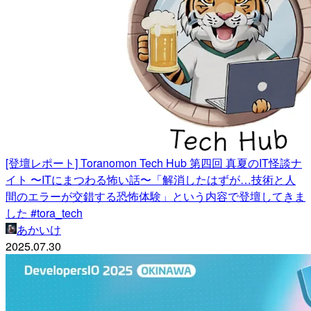
[登壇レポート] Toranomon Tech Hub 第四回 真夏のIT怪談ナ
イト 〜ITにまつわる怖い話〜「解消したはずが…技術と人
間のエラーが交錯する恐怖体験」という内容で登壇してきま
した #tora_tech
あかいけ
2025.07.30