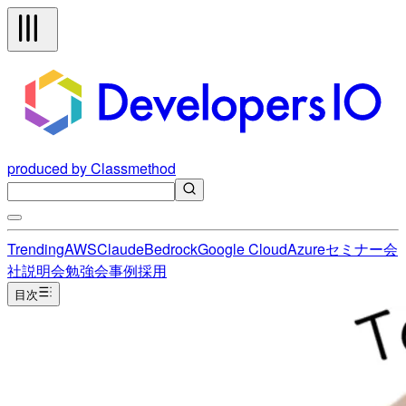
produced by Classmethod
Trending
AWS
Claude
Bedrock
Google Cloud
Azure
セミナー
会
社説明会
勉強会
事例
採用
目次