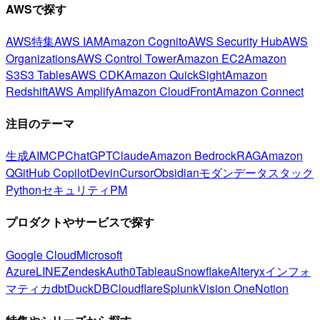
AWSで探す
AWS特集
AWS IAM
Amazon Cognito
AWS Security Hub
AWS
Organizations
AWS Control Tower
Amazon EC2
Amazon
S3
S3 Tables
AWS CDK
Amazon QuickSight
Amazon
Redshift
AWS Amplify
Amazon CloudFront
Amazon Connect
注目のテーマ
生成AI
MCP
ChatGPT
Claude
Amazon Bedrock
RAG
Amazon
Q
GitHub Copilot
Devin
Cursor
Obsidian
モダンデータスタック
Python
セキュリティ
PM
プロダクトやサービスで探す
Google Cloud
Microsoft
Azure
LINE
Zendesk
Auth0
Tableau
Snowflake
Alteryx
インフォ
マティカ
dbt
DuckDB
Cloudflare
Splunk
Vision One
Notion