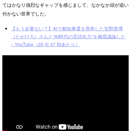
てはかなり強烈なギャップを感じまして、なかなか頭が追い
付かない世界でした。
【もう必要ない？】AIで都知事選を席巻した安野貴博
（たかひろ）さんと “AI時代の言語化力”を徹底議論した
– YouTube（25 分 37 秒あたり）