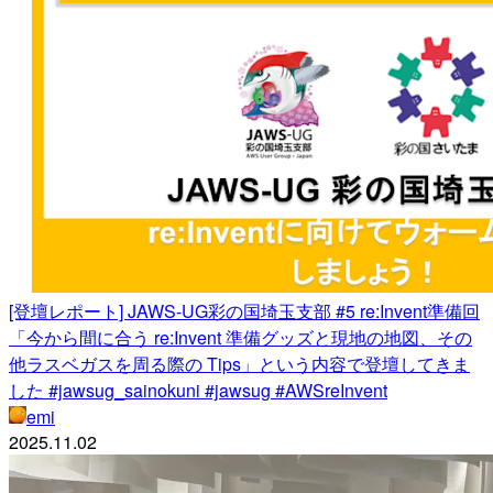
[登壇レポート] JAWS-UG彩の国埼玉支部 #5 re:Invent準備回
「今から間に合う re:Invent 準備グッズと現地の地図、その
他ラスベガスを周る際の Tips」という内容で登壇してきま
した #jawsug_sainokuni #jawsug #AWSreInvent
emi
2025.11.02