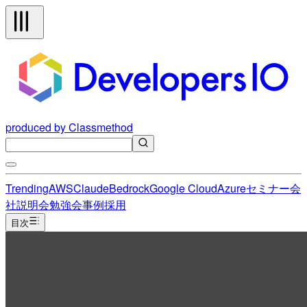
produced by Classmethod
Trending
AWS
Claude
Bedrock
Google Cloud
Azure
セミナー
会
社説明会
勉強会
事例
採用
目次