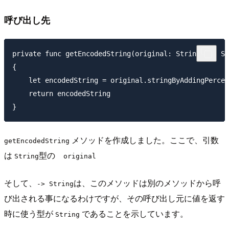
呼び出し先
private func getEncodedString(original: String) -> St
{

    let encodedString = original.stringByAddingPercen
    return encodedString

メソッドを作成しました。ここで、引数
getEncodedString
は
型の
String
original
そして、
は、このメソッドは別のメソッドから呼
-> String
び出される事になるわけですが、その呼び出し元に値を返す
時に使う型が
であることを示しています。
String