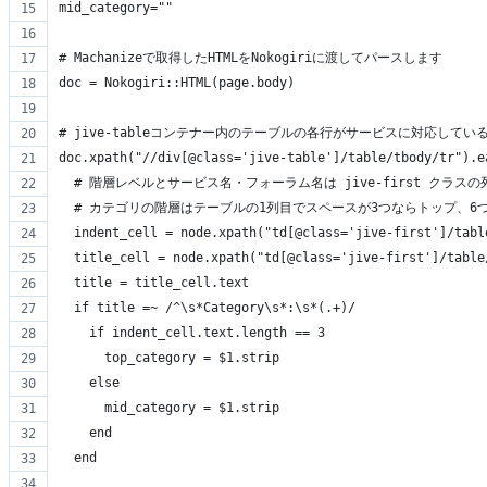
mid_category=""
# Machanizeで取得したHTMLをNokogiriに渡してパースします
doc = Nokogiri::HTML(page.body)
# jive-tableコンテナー内のテーブルの各行がサービスに対応してい
doc.xpath("//div[@class='jive-table']/table/tbody/tr").e
  # 階層レベルとサービス名・フォーラム名は jive-first クラ
  # カテゴリの階層はテーブルの1列目でスペースが3つならトップ、6
  indent_cell = node.xpath("td[@class='jive-first']/tabl
  title_cell = node.xpath("td[@class='jive-first']/table
  title = title_cell.text
  if title =~ /^\s*Category\s*:\s*(.+)/
    if indent_cell.text.length == 3
      top_category = $1.strip
    else
      mid_category = $1.strip
    end
  end