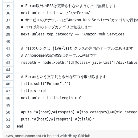
  # Forum以外のRSSは更新されないようなので無視します
  next unless title =~ /^\s*Forum/
  # サービスのアナウンスは"Amazon Web Services"カテゴリで
  # それ以外のトップカテゴリは無視します
  next unless top_category == "Amazon Web Services"
  # rssのリンクは jive-last クラスの列内のテーブルにあります
  # AnnoucementsのRSSはテーブル1列目です
  rsspath = node.xpath("td[@class='jive-last']/div/table
  # Forumという文字列と余分な空白を取り除きます
  title.sub!("Forum:","")
  title.strip!
  next unless title.length > 0
  #puts "#{host}/#{rsspath} #{top_category}/#{mid_catego
  puts "#{host}/#{rsspath} #{title}"
end
aws_announcement.rb
hosted with ❤ by
GitHub