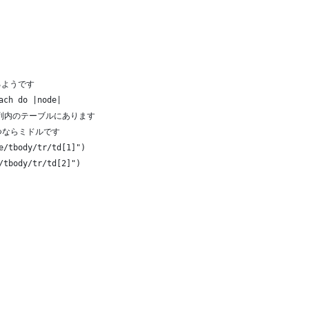
るようです
ach do |node|
スの列内のテーブルにあります
つならミドルです
e/tbody/tr/td[1]")
/tbody/tr/td[2]")