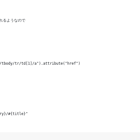
行われるようなので
/tbody/tr/td[1]/a").attribute("href")
ry}/#{title}"