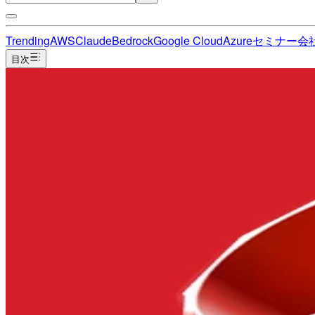
Trending
AWS
Claude
Bedrock
Google Cloud
Azure
セミナー
会
目次