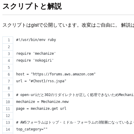
スクリプトと解説
スクリプトはgistで公開しています。改変はご自由に。 解
#!/usr/bin/env ruby
require 'mechanize'  
require 'nokogiri'
host = "https://forums.aws.amazon.com"
url = "#{host}/rss.jspa"
# open-uriだと302のリダイレクトが正しく処理できないためMechan
mechanize = Mechanize.new
page = mechanize.get url
# AWSフォーラムはトップ・ミドル・フォーラムの3階層になっているよ
top_category=""