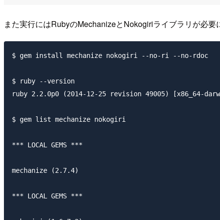
また実行にはRubyのMechanizeとNokogiriライブラリ
$ gem install mechanize nokogiri --no-ri --no-rdoc

$ ruby --version

ruby 2.2.0p0 (2014-12-25 revision 49005) [x86_64-darw
$ gem list mechanize nokogiri

*** LOCAL GEMS ***

mechanize (2.7.4)

*** LOCAL GEMS ***
