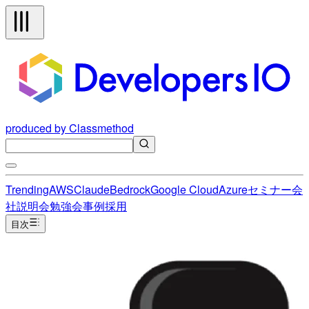
produced by Classmethod
Trending
AWS
Claude
Bedrock
Google Cloud
Azure
セミナー
会
社説明会
勉強会
事例
採用
目次