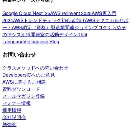
Google Cloud Next ’25
AWS re:Invent 2025
AWS再入門
2024
AWSトレンドチェック
初心者向け
AWSテクニカルサポ
ート
AWS認定（資格）
製造業関連
ジョインブログ
くらめそ
の情シス
組織開発室の活動
デザイン
Thai
Language
Vietnamese Blog
お問い合わせ
クラスメソッドへの問い合わせ
DevelopersIOへのご意見
AWSに関するご相談
資料ダウンロード
メールマガジン登録
セミナー情報
採用情報
会社説明会
勉強会