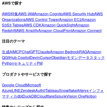
AWSで探す
AWS特集
AWS IAM
Amazon Cognito
AWS Security Hub
AWS
Organizations
AWS Control Tower
Amazon EC2
Amazon
S3
S3 Tables
AWS CDK
Amazon QuickSight
Amazon
Redshift
AWS Amplify
Amazon CloudFront
Amazon Connect
注目のテーマ
生成AI
MCP
ChatGPT
Claude
Amazon Bedrock
RAG
Amazon
Q
GitHub Copilot
Devin
Cursor
Obsidian
モダンデータスタック
Python
セキュリティ
PM
プロダクトやサービスで探す
Google Cloud
Microsoft
Azure
LINE
Zendesk
Auth0
Tableau
Snowflake
Alteryx
インフォ
マティカ
dbt
DuckDB
Cloudflare
Splunk
Vision One
Notion
特集やシリーズから探す