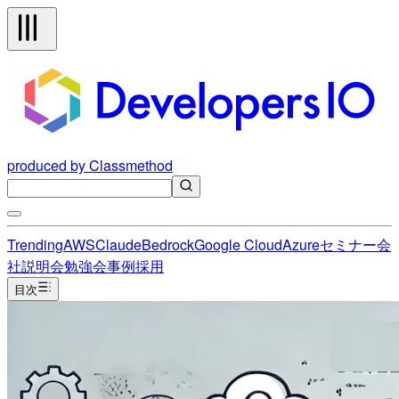
produced by Classmethod
Trending
AWS
Claude
Bedrock
Google Cloud
Azure
セミナー
会
社説明会
勉強会
事例
採用
目次