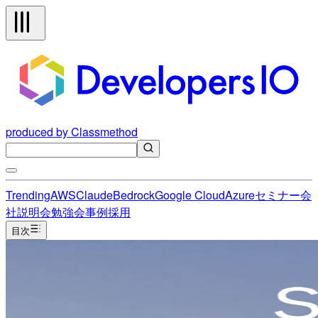
produced by Classmethod
Trending
AWS
Claude
Bedrock
Google Cloud
Azure
セミナー
会
社説明会
勉強会
事例
採用
目次