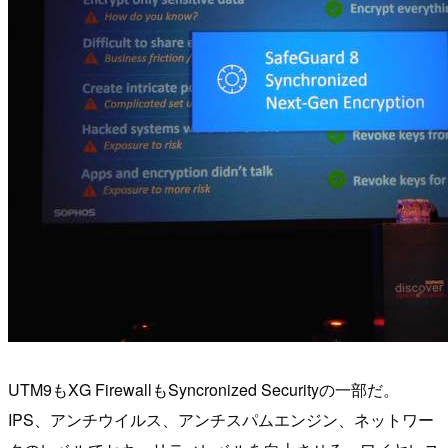
UTM9もXG FirewallもSyncronized Securityの一部だ。
IPS、アンチウイルス、アンチスパムエンジン、ネットワー