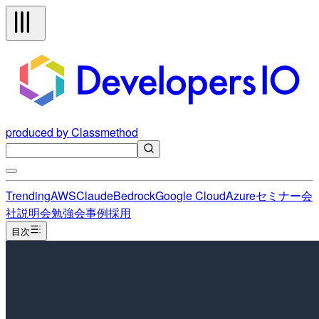
produced by Classmethod
Trending
AWS
Claude
Bedrock
Google Cloud
Azure
セミナー
会
社説明会
勉強会
事例
採用
目次