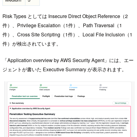
Risk Types としては Insecure Direct Object Reference（2
件）、Privilege Escalation（1件）、Path Traversal（1
件）、Cross Site Scripting（1件）、Local File Inclusion（1
件）が検出されています。
「Application overview by AWS Security Agent」には、エー
ジェントが書いた Executive Summary が表示されます。