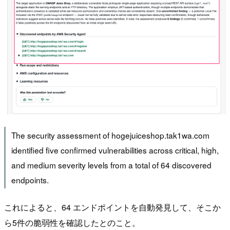
The security assessment of hogejuiceshop.tak1wa.com
identified five confirmed vulnerabilities across critical, high,
and medium severity levels from a total of 64 discovered
endpoints.
これによると、64 エンドポイントを自動発見して、そこか
ら5件の脆弱性を確認したとのこと。