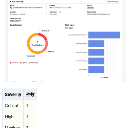
Severity
件数
Critical
1
High
1
Medium
3